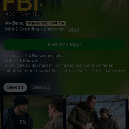
Kræver SkyShowtime
Krimi & Spænding
•
2 sæsoner
•
Prøv TV 2 Play*
*tilkøbes til TV 2 Play abonnement
S1:E7 • Invisible
En tidligere soldat med PTSD mister besindelsen efter en
soldaterkammerats død. Snigskyttens evner sætter
...
Læs mere
Sæson 1
Sæson 2