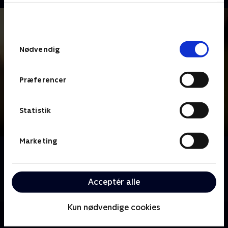
bunden af siden. Læs mere om hvordan TV 2
behandler dine oplysninger i
TV 2s privatlivspolitik
.
Samtykkevalg
Nødvendig
Præferencer
Statistik
Marketing
Om FBI: Most Wanted
Vi følger et FBI-team, der fungerer som en mobil
undercover-enhed og forfølger desperate og
Acceptér alle
livsfarlige kriminelle.
Kun nødvendige cookies