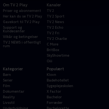
Om TV 2 Play
Kanaler
Priser og abonnement
TV 2
Her kan du se TV 2 Play
TV 2 Sport
Gavekort til TV 2 Play
TV 2 News
Support og
TV 2 Echo
Kundecenter
TV 2 Fri
Vilkår og betingelser
TV 2 Charlie
TV 2 NEWS i offentligt
C More
rum
BritBox
SkyShowtime
Oiii
Kategorier
Populært
Børn
Klovn
Serier
Badehotellet
Film
Sygeplejeskolen
Dokumentar
X Factor
Reality
Bachelor
Livsstil
Forræder
Underholdning
Bachelorette