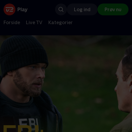
Log ind
Prøv nu
Forside
Live TV
Kategorier