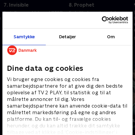
7. Invisible
8. Prophet
En tidligere soldat med PTSD
En kultleder og hans følgere
n
mister besindelsen efter en
tager flugten, da han beordrer
soldaterkammerats død.
mordene på sin egen familie.
Snigskyttens evner sætter
Under jagten lærer Jess og
holdet på en prøve.
holdet om den selvudnævnte
Samtykke
Detaljer
Om
15. oktober 2025 • 41 min
15. oktober 2025 • 41 min
profets fortid.
Andre så også
Dine data og cookies
Vi bruger egne cookies og cookies fra
samarbejdspartnere for at give dig den bedste
oplevelse af TV 2 PLAY, til statistik og til at
målrette annoncer til dig. Vores
samarbejdspartnere kan anvende cookie-data til
målrettet markedsføring på egne og andres
platforme. Du kan til- og fravælge cookies
Farligt krydstogt
Reindeer Ma
herunder, og du kan altid trække dit samtykke
Krimi & Spænding • 3 sæsoner
Krimi & Spændi
tilbage ved at klikke på ’Cookie-indstillinger’ i