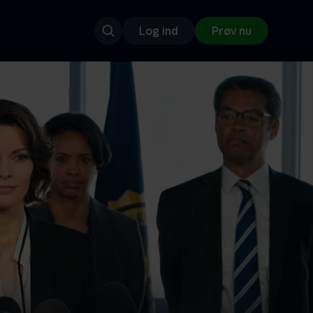
Log ind
Prøv nu