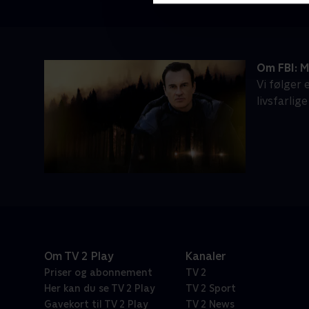
Om FBI: 
Vi følger
livsfarlige
Om TV 2 Play
Kanaler
Priser og abonnement
TV 2
Her kan du se TV 2 Play
TV 2 Sport
Gavekort til TV 2 Play
TV 2 News