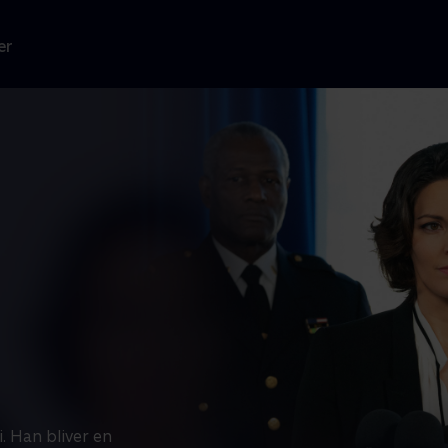
er
 Han bliver en