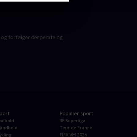
 og forfølger desperate og
port
Populær sport
odbold
3F Superliga
åndbold
Tour de France
ykling
FIFA VM 2026