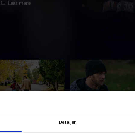
må
...
Læs mere
rigger
7. Invisible
Detaljer
r undercover på en farlig
En tidligere soldat med PTS
Den involverer en
besindelsen efter en