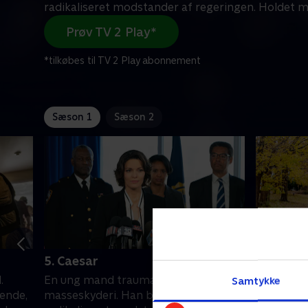
radikaliseret modstander af regeringen. Holdet 
Prøv TV 2 Play*
*tilkøbes til TV 2 Play abonnement
Sæson 1
Sæson 2
5. Caesar
6. Hairt
.
En ung mand traumatiseres efter et
Barnes gå
Samtykke
hende,
masseskyderi. Han bliver en
mission. 