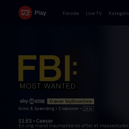
Forside
Live TV
Kategori
Kræver SkyShowtime
Krimi & Spænding
•
2 sæsoner
•
S1:E5 • Caesar
En ung mand traumatiseres efter et masseskyderi.