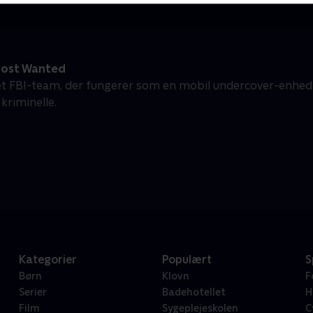
Most Wanted
 et FBI-team, der fungerer som en mobil undercover-enhed
 kriminelle.
Kategorier
Populært
S
Børn
Klovn
F
Serier
Badehotellet
H
Film
Sygeplejeskolen
C