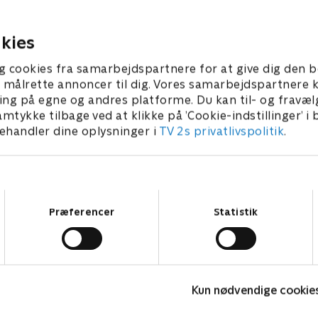
er, som planlægger
soldaterkammerats død.
e og massakrer i Bronx for
Snigskyttens evner sætter h
e magt.
en prøve.
kies
r 2025 • 41 min
15. oktober 2025 • 41 min
g cookies fra samarbejdspartnere for at give dig den b
l at målrette annoncer til dig. Vores samarbejdspartner
ing på egne og andres platforme. Du kan til- og fravæl
amtykke tilbage ved at klikke på ’Cookie-indstillinger’ i
handler dine oplysninger i
TV 2s privatlivspolitik
.
Samtykkevalg
Præferencer
Statistik
Reindeer Mafia
G
Kun nødvendige cookie
Krimi & Spænding • 1 sæsoner
K