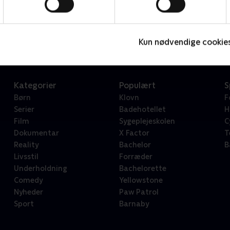
Star Wars: Visions Presents - The Ninth Jedi
L
Serier • 1 sæsoner
2
Kun nødvendige cookie
Kategorier
Populært
S
Børn
Klovn
F
Serier
Badehotellet
H
Film
Sygeplejeskolen
C
Dokumentar
X Factor
T
Reality
Bachelor
B
Livsstil
Forræder
Underholdning
Bachelorette
Comedy
Yellowstone
Nyheder
Paw Patrol
Sport
Barnaby