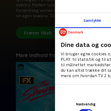
overtro. Mellem tyrefægtning og fester bliver ha
forventning venner med tyrefægteren, mens han
sin egen skæbne. Til den sidste tyrefægtning i Ma
Samtykke
Maestro over for sin største udfordring, og David
sin fremtid.
Kræver tilkøb
Dine data og coo
Vi bruger egne cookies o
Mere indhold fra Disney+
PLAY, til statistik og ti
til målrettet markedsfør
du kan altid trække dit s
mere om hvordan TV 2 be
Nødvendig