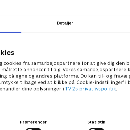
n mod
 brydes med
drid står
Detaljer
 konfronterer
kies
g cookies fra samarbejdspartnere for at give dig den b
l at målrette annoncer til dig. Vores samarbejdspartner
ing på egne og andres platforme. Du kan til- og fravæl
amtykke tilbage ved at klikke på ’Cookie-indstillinger’ i
handler dine oplysninger i
TV 2s privatlivspolitik
.
Samtykkevalg
Præferencer
Statistik