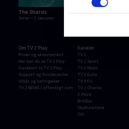
The Shards
Serier • 1 sæsoner
Om TV 2 Play
Kanaler
Priser og abonnement
TV 2
Her kan du se TV 2 Play
TV 2 Sport
Gavekort til TV 2 Play
TV 2 News
Support og Kundecenter
TV 2 Echo
Vilkår og betingelser
TV 2 Fri
TV 2 NEWS i offentligt rum
TV 2 Charlie
C More
BritBox
SkyShowtime
Oiii