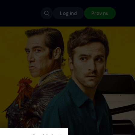
Log ind
Prøv nu