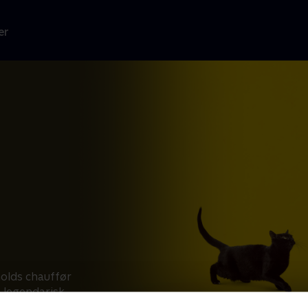
er
holds chauffør
n legendarisk
 verden af