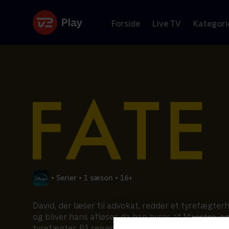
Forside
Live TV
Kategori
•
Serier
•
1 sæson
•
16+
David, der læser til advokat, redder et tyrefægter
og bliver hans afløser, da han hyres af Maestro, e
tyrefægter. På rejsen med Maestro møder han en