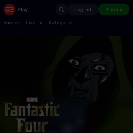
Log ind
Prøv nu
Forside
Live TV
Kategorier