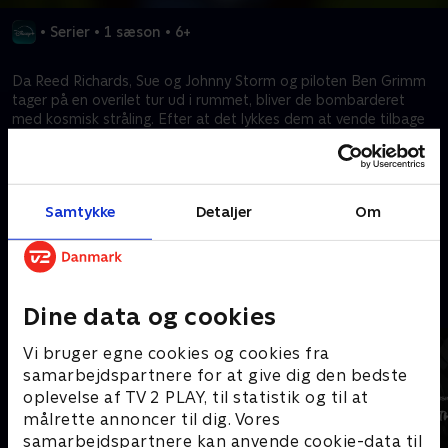
•
Serier
•
1 sæson
•
6+
Da Reed Richards, Sue og Johnny Storm og piloten Ben Grimm
tager på en overilet tur ud i rummet, bliver de bombarderet
med kosmisk stråling. Efter at det lykkes dem at vende tilbage
og lande sikkert, opdager de fire, at de er blevet forandret for
evigt og har fået superkræfter. De beslutter at udnytte de nye
kræfter til at hjælpe folk, og de danner De Fantastiske Fire, et
hold af superhelte, der går op i at beskytte Jorden mod trusler
Samtykke
Detaljer
Om
som kongen af Latveria, dr. Doom, og planetæderen Galactus.
Kræver tilkøb
Mere indhold fra Disney+
Dine data og cookies
Vi bruger egne cookies og cookies fra
samarbejdspartnere for at give dig den bedste
oplevelse af TV 2 PLAY, til statistik og til at
målrette annoncer til dig. Vores
samarbejdspartnere kan anvende cookie-data til