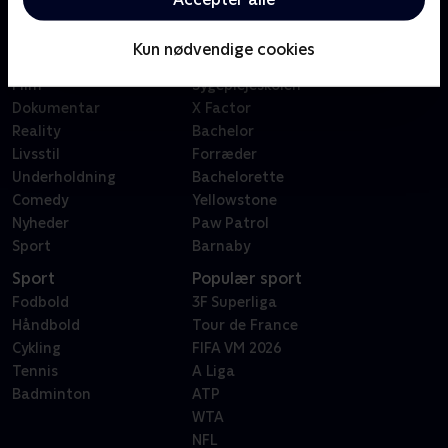
Kategorier
Populært
Børn
Klovn
Kun nødvendige cookies
Serier
Badehotellet
Film
Sygeplejeskolen
Dokumentar
X Factor
Reality
Bachelor
Livsstil
Forræder
Underholdning
Bachelorette
Comedy
Yellowstone
Nyheder
Paw Patrol
Sport
Barnaby
Sport
Populær sport
Fodbold
3F Superliga
Håndbold
Tour de France
Cykling
FIFA VM 2026
Tennis
A Liga
Badminton
ATP
WTA
NFL