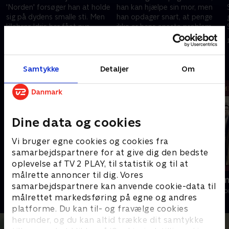
'Norden' forsøger han at holde
han kan hjælpe sin mor, men
sig på dydens smalle sti. Men
han opdager snart, at penge
lillebror Idris har fået nye
ikke er hans eneste problem.
venner, og huslejen betaler ikke
10. oktober 2025 • 15 min
10. oktober 2025 • 17 min
sig selv.
Andre så også
Samtykke
Detaljer
Om
Dine data og cookies
Vi bruger egne cookies og cookies fra
samarbejdspartnere for at give dig den bedste
oplevelse af TV 2 PLAY, til statistik og til at
målrette annoncer til dig. Vores
Norskov
Familier som
samarbejdspartnere kan anvende cookie-data til
Drama • 2 sæsoner
Drama • 1 sæso
målrettet markedsføring på egne og andres
platforme. Du kan til- og fravælge cookies
herunder, og du kan altid trække dit samtykke