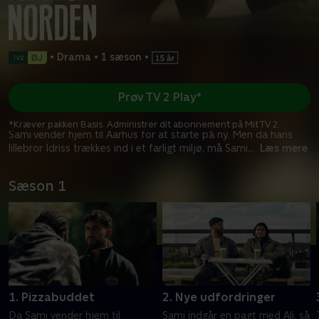
•
Drama
•
1 sæson
•
Prøv TV 2 Play*
*Kræver pakken Basis. Administrer dit abonnement på Mit TV 2.
Sami vender hjem til Aarhus for at starte på ny. Men da hans
lillebror Idriss trækkes ind i et farligt miljø, må Sami
...
Læs mere
Sæson 1
1. Pizzabuddet
2. Nye udfordringer
Da Sami vender hjem til
Sami indgår en pagt med Ali, så