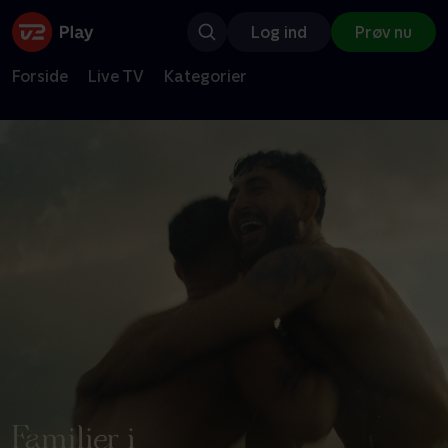
Log ind
Prøv nu
Forside
Live TV
Kategorier