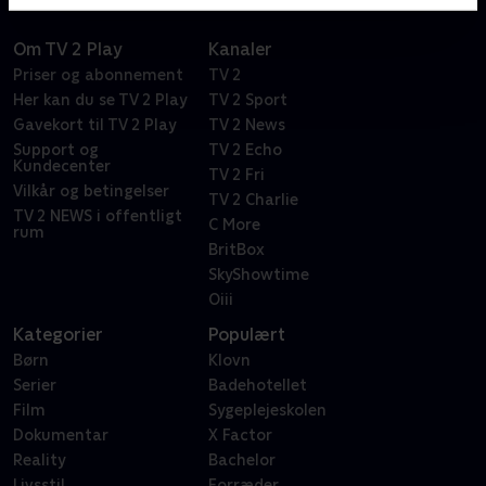
Om TV 2 Play
Kanaler
Priser og abonnement
TV 2
Her kan du se TV 2 Play
TV 2 Sport
Gavekort til TV 2 Play
TV 2 News
Support og
TV 2 Echo
Kundecenter
TV 2 Fri
Vilkår og betingelser
TV 2 Charlie
TV 2 NEWS i offentligt
C More
rum
BritBox
SkyShowtime
Oiii
Kategorier
Populært
Børn
Klovn
Serier
Badehotellet
Film
Sygeplejeskolen
Dokumentar
X Factor
Reality
Bachelor
Livsstil
Forræder