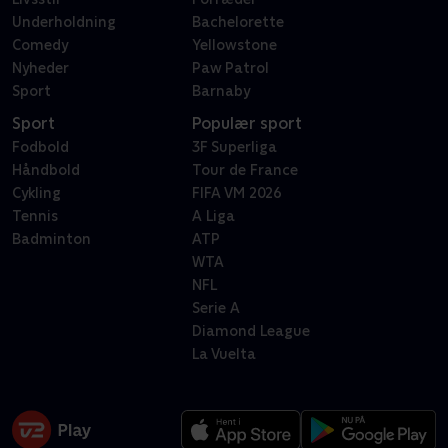
Underholdning
Bachelorette
Comedy
Yellowstone
Nyheder
Paw Patrol
Sport
Barnaby
Sport
Populær sport
Fodbold
3F Superliga
Håndbold
Tour de France
Cykling
FIFA VM 2026
Tennis
A Liga
Badminton
ATP
WTA
NFL
Serie A
Diamond League
La Vuelta