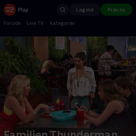
Log ind
Prøv nu
Forside
Live TV
Kategorier
Familien Thunderman