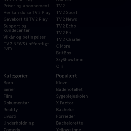
Priser og abonnement
TV 2
Her kan du se TV 2 Play
TV 2 Sport
Gavekort til TV 2 Play
TV 2 News
Support og
TV 2 Echo
Kundecenter
TV 2 Fri
Vilkår og betingelser
TV 2 Charlie
TV 2 NEWS i offentligt
C More
rum
BritBox
SkyShowtime
Oiii
Kategorier
Populært
Børn
Klovn
Serier
Badehotellet
Film
Sygeplejeskolen
Dokumentar
X Factor
Reality
Bachelor
Livsstil
Forræder
Underholdning
Bachelorette
Comedy
Yellowstone