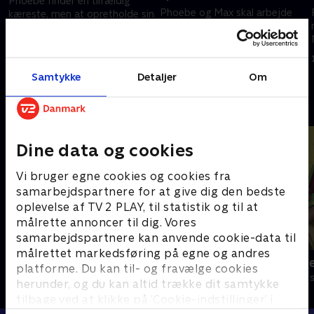
Phoebe finder en tilfældig
Phoebe og Max skal arbejde
kæreste, men at opretholde sin
sammen, men deres forskellige
løgn viser sig at være sværere,
tilgange til træningen hæmmer
end hun havde forventet.
deres teamwork.
15. marts 2023 • 21 min
15. marts 2023 • 21 min
Samtykke
Detaljer
Om
Andre så også
Dine data og cookies
Vi bruger egne cookies og cookies fra
samarbejdspartnere for at give dig den bedste
oplevelse af TV 2 PLAY, til statistik og til at
målrette annoncer til dig. Vores
samarbejdspartnere kan anvende cookie-data til
målrettet markedsføring på egne og andres
Byens Helte - alt om køretøjer
Gennem nåle
platforme. Du kan til- og fravælge cookies
Børneserier • 1 sæsoner
Børneserier • 1
herunder, og du kan altid trække dit samtykke
tilbage ved at klikke på ’Cookie-indstillinger’ i