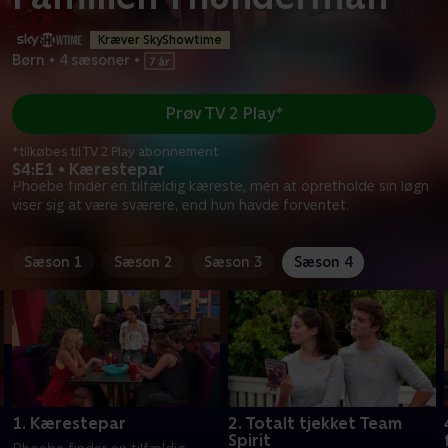
Kræver SkyShowtime
Børn
•
4 sæsoner
•
Prøv TV 2 Play*
*tilkøbes til TV 2 Play abonnement
S4:E1 • Kærestepar
Phoebe finder en tilfældig kæreste, men at opretholde sin løgn
viser sig at være sværere, end hun havde forventet.
Sæson 1
Sæson 2
Sæson 3
Sæson 4
1. Kærestepar
2. Totalt tjekket Team
Spirit