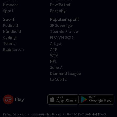
Nyheder
Paw Patrol
Sport
Barnaby
Sport
Populær sport
Fodbold
3F Superliga
Håndbold
Tour de France
Cykling
FIFA VM 2026
Tennis
A Liga
Badminton
ATP
WTA
NFL
Serie A
Diamond League
La Vuelta
Privatlivspolitik
Cookie-indstillinger
©
2026
TV 2 DANMARK A/S