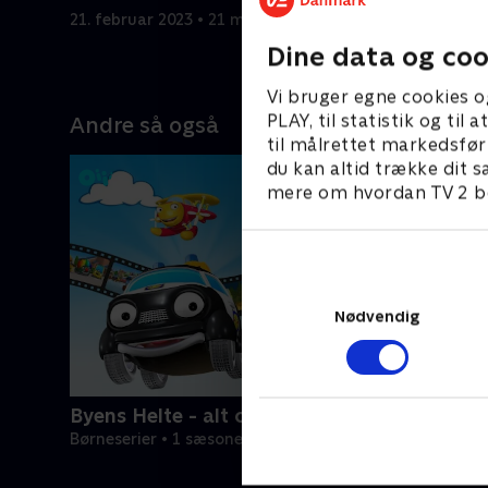
21. februar 2023 • 21 min
21. februa
Dine data og coo
Vi bruger egne cookies o
PLAY, til statistik og ti
Andre så også
til målrettet markedsfør
du kan altid trække dit s
mere om hvordan TV 2 be
Nødvendig
Byens Helte - alt om køretøjer
Børneserier • 1 sæsoner