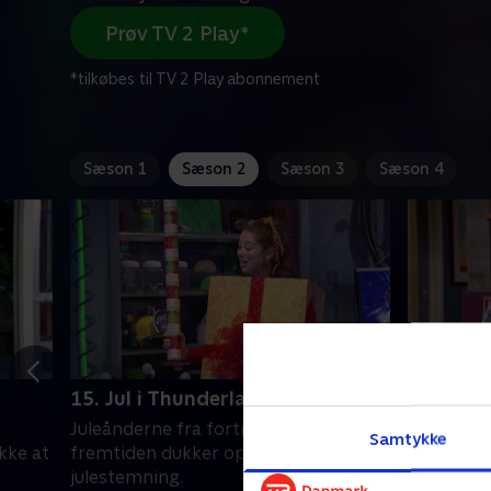
Prøv TV 2 Play*
*tilkøbes til TV 2 Play abonnement
Sæson 1
Sæson 2
Sæson 3
Sæson 4
15. Jul i Thunderland
16. En s
Juleånderne fra fortiden, nutiden og
Phoebe o
Samtykke
ikke at
fremtiden dukker op for at få Max i
gamle ærk
julestemning.
hemmelig