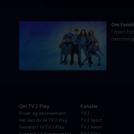
Om Famil
I byen Hid
hemmeligh
Om TV 2 Play
Kanaler
Priser og abonnement
TV 2
Her kan du se TV 2 Play
TV 2 Sport
Gavekort til TV 2 Play
TV 2 News