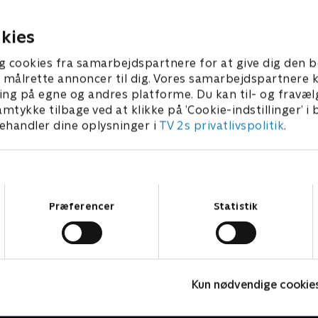
r 2023 • 21 min
21. februar 2023 • 21 min
kies
g cookies fra samarbejdspartnere for at give dig den b
l at målrette annoncer til dig. Vores samarbejdspartner
ing på egne og andres platforme. Du kan til- og fravæl
amtykke tilbage ved at klikke på ’Cookie-indstillinger’ i
handler dine oplysninger i
TV 2s privatlivspolitik
.
Samtykkevalg
Præferencer
Statistik
Gennem nåleøjet
A
Kun nødvendige cookie
Børneserier • 1 sæsoner
B