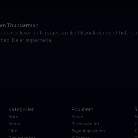
ien Thunderman
denville lever en forstadsfamilie tilsyneladende et helt no
ed: De er superhelte.
Kategorier
Populært
S
Børn
Klovn
F
Serier
Badehotellet
H
Film
Sygeplejeskolen
C