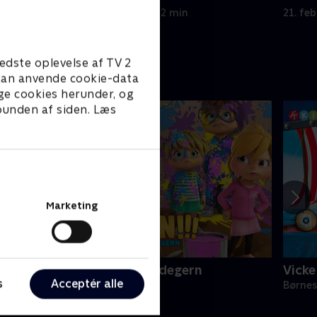
21. februar 2023 • 22 min
21. fe
edste oplevelse af TV 2
e kan anvende cookie-data
ge cookies herunder, og
 bunden af siden. Læs
Marketing
lvinnn!!! og de frække jordegern
Vicke
s
Acceptér alle
ørneserier • 1 sæsoner
Børnes