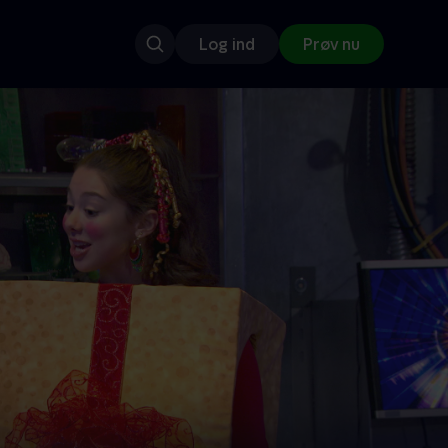
Log ind
Prøv nu