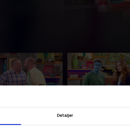
lem fjende
17. De blå bønner
g sønnen til Thunder Mans
Da Max' hud bliver blå, men
Detaljer
efjende begynder i
på en date, skal han finde u
hed at date.
der gjorde det.