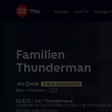
Forside
Live TV
Kategori
Familien
Thunderman
Kræver SkyShowtime
Børn
•
4 sæsoner
•
S2:E15 • Jul i Thunderland
Juleånderne fra fortiden, nutiden og fremtiden du
få Max i julestemning.