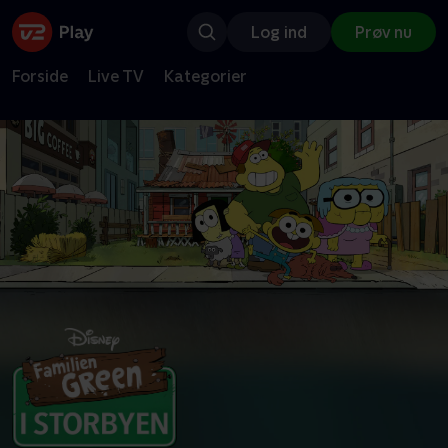
Log ind
Prøv nu
Forside
Live TV
Kategorier