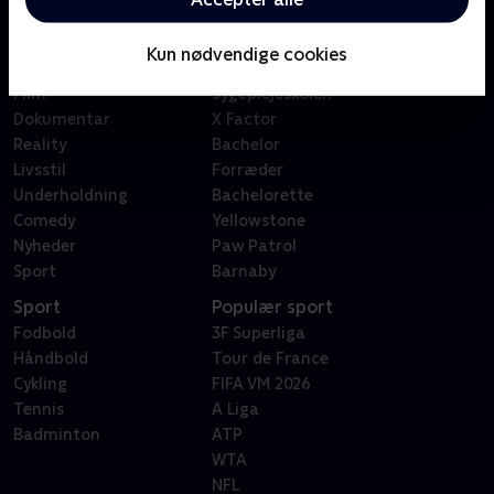
Kategorier
Populært
Børn
Klovn
Kun nødvendige cookies
Serier
Badehotellet
Film
Sygeplejeskolen
Dokumentar
X Factor
Reality
Bachelor
Livsstil
Forræder
Underholdning
Bachelorette
Comedy
Yellowstone
Nyheder
Paw Patrol
Sport
Barnaby
Sport
Populær sport
Fodbold
3F Superliga
Håndbold
Tour de France
Cykling
FIFA VM 2026
Tennis
A Liga
Badminton
ATP
WTA
NFL