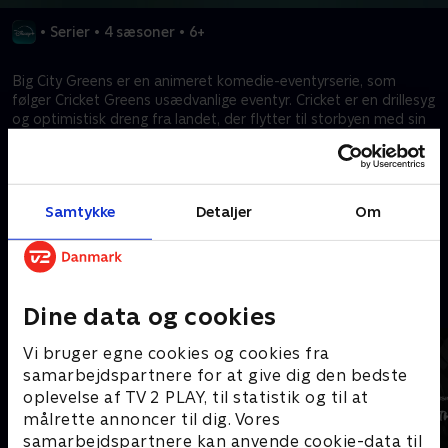
•
Serier
•
4 sæsoner
•
6+
Big City Greens er en animeret komedie-eventyrserie, som
følger Cricket Greens usædvanlige eventyr. Cricket er en drillesyg
og optimistisk dreng fra landet, der flytter til storbyen med sin
fuldkomment malplacerede familie, herunder hans unikke
søster, Tilly, overvældede far, Bill, og den livlige bedstemor, Alice.
Crickets naturlige nysgerrighed og begejstring fører ham og
familien ud på en episk rejse og ind i hans nye naboers hjerter.
Samtykke
Detaljer
Om
Kræver tilkøb
Mere indhold fra Disney+
Dine data og cookies
Vi bruger egne cookies og cookies fra
samarbejdspartnere for at give dig den bedste
oplevelse af TV 2 PLAY, til statistik og til at
målrette annoncer til dig. Vores
samarbejdspartnere kan anvende cookie-data til