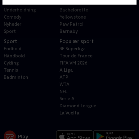
Livsstil
Forræder
Underholdning
Bachelorette
Comedy
Yellowstone
Nyheder
Paw Patrol
Sport
Barnaby
Sport
Populær sport
Fodbold
3F Superliga
Håndbold
Tour de France
Cykling
FIFA VM 2026
Tennis
A Liga
Badminton
ATP
WTA
NFL
Serie A
Diamond League
La Vuelta