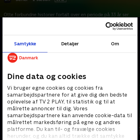
Otte forbundne historier fortalt over en periode på 33 år ser
nærmere på, hvordan klimaforandringerne påvirker familie,
arbejde, tro – og overlevelse.
Samtykke
Detaljer
Om
Kræver tilkøb
Mere indhold fra Apple TV
Dine data og cookies
Vi bruger egne cookies og cookies fra
samarbejdspartnere for at give dig den bedste
oplevelse af TV 2 PLAY, til statistik og til at
målrette annoncer til dig. Vores
samarbejdspartnere kan anvende cookie-data til
målrettet markedsføring på egne og andres
platforme. Du kan til- og fravælge cookies
herunder, og du kan altid trække dit samtykke