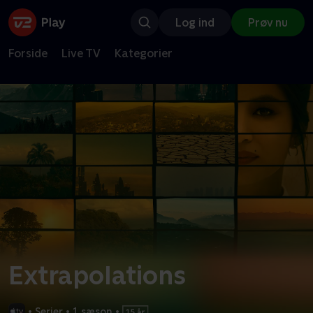
Log ind
Prøv nu
Forside
Live TV
Kategorier
Extrapolations
•
Serier
•
1 sæson
•