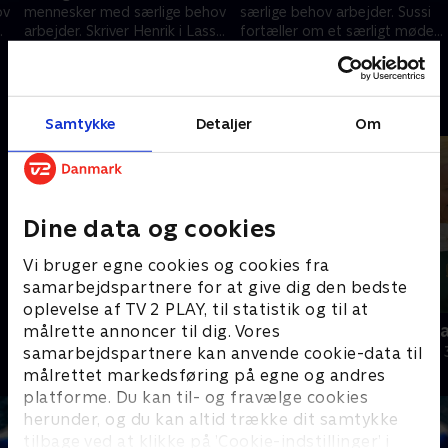
ov
mennesker med særlige behov
særlige behov arbejder. Sussi
arbejder. Skriver Henrik i Lasses
fortæller om et særligt møde
er
autografbog? Er der guld i
med Leo efter hans død.
5. december 2024 • 28 min
12. december 2024 • 24 min
guldmedaljer?.
Andre så også
Samtykke
Detaljer
Om
Dine data og cookies
Vi bruger egne cookies og cookies fra
samarbejdspartnere for at give dig den bedste
oplevelse af TV 2 PLAY, til statistik og til at
Julelys for millioner
Nytår hos L
målrette annoncer til dig. Vores
samarbejdspartnere kan anvende cookie-data til
2022 • Livsstil • 46 min
2018 • Livsstil •
målrettet markedsføring på egne og andres
platforme. Du kan til- og fravælge cookies
herunder, og du kan altid trække dit samtykke
tilbage ved at klikke på ’Cookie-indstillinger’ i