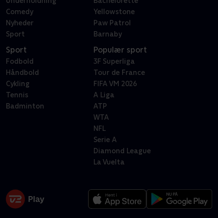
Underholdning
Bachelorette
Comedy
Yellowstone
Nyheder
Paw Patrol
Sport
Barnaby
Sport
Populær sport
Fodbold
3F Superliga
Håndbold
Tour de France
Cykling
FIFA VM 2026
Tennis
A Liga
Badminton
ATP
WTA
NFL
Serie A
Diamond League
La Vuelta