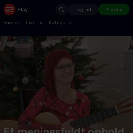
Log ind
Prøv nu
Forside
Live TV
Kategorier
Et meningsfyldt ophold