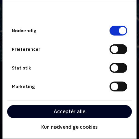
bunden af siden. Læs mere om hvordan TV 2
behandler dine oplysninger i
TV 2s privatlivspolitik
.
Samtykkevalg
Nødvendig
Præferencer
Statistik
Om Et meningsfyldt ophold
Skovsgård Hotel drives af mennesker med særlige
behov og - vigtigst af alt - store julehjerter. Frem
Marketing
mod jul tjekker fire kendte ind på hotellet og ingen
ved, hvad der kan ske. Karina laver maden, Lasse
køber julegaven og Malene byder velkommen i
Acceptér alle
receptionen.
Kun nødvendige cookies