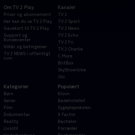
Om TV 2 Play
Kanaler
Priser og abonnement
TV 2
Her kan du se TV 2 Play
TV 2 Sport
Gavekort til TV 2 Play
TV 2 News
Support og
TV 2 Echo
Kundecenter
TV 2 Fri
Vilkår og betingelser
TV 2 Charlie
TV 2 NEWS i offentligt
C More
rum
BritBox
SkyShowtime
Oiii
Kategorier
Populært
Børn
Klovn
Serier
Badehotellet
Film
Sygeplejeskolen
Dokumentar
X Factor
Reality
Bachelor
Livsstil
Forræder