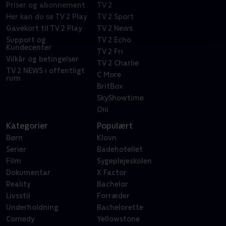
Priser og abonnement
TV 2
Her kan du se TV 2 Play
TV 2 Sport
Gavekort til TV 2 Play
TV 2 News
Support og
TV 2 Echo
Kundecenter
TV 2 Fri
Vilkår og betingelser
TV 2 Charlie
TV 2 NEWS i offentligt
C More
rum
BritBox
SkyShowtime
Oiii
Kategorier
Populært
Børn
Klovn
Serier
Badehotellet
Film
Sygeplejeskolen
Dokumentar
X Factor
Reality
Bachelor
Livsstil
Forræder
Underholdning
Bachelorette
Comedy
Yellowstone