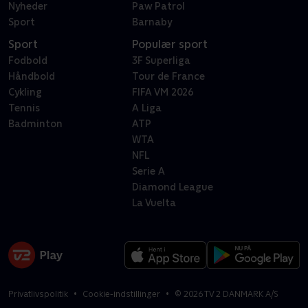
Nyheder
Paw Patrol
Sport
Barnaby
Sport
Populær sport
Fodbold
3F Superliga
Håndbold
Tour de France
Cykling
FIFA VM 2026
Tennis
A Liga
Badminton
ATP
WTA
NFL
Serie A
Diamond League
La Vuelta
Privatlivspolitik
Cookie-indstillinger
©
2026
TV 2 DANMARK A/S