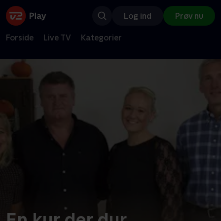
Log ind
Prøv nu
Forside
Live TV
Kategorier
En kur der dur