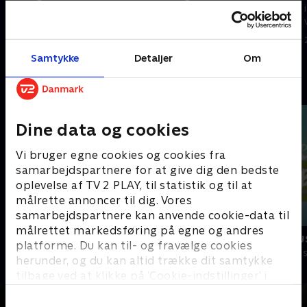
i Lundevig samman med sine
i Lundevig samman med sine
venner.
venner.
14. januar 2006 • 10 min
15. januar 2006 • 10 min
Samtykke
Detaljer
Om
Andre så også
Dine data og cookies
Vi bruger egne cookies og cookies fra
samarbejdspartnere for at give dig den bedste
oplevelse af TV 2 PLAY, til statistik og til at
målrette annoncer til dig. Vores
samarbejdspartnere kan anvende cookie-data til
målrettet markedsføring på egne og andres
Thomas og vennerne
Lille røde bu
platforme. Du kan til- og fravælge cookies
Børneserier • 7 sæsoner
Børneserier • 1
herunder, og du kan altid trække dit samtykke
tilbage ved at klikke på ’Cookie-indstillinger’ i
bunden af siden. Læs mere om hvordan TV 2
behandler dine oplysninger i