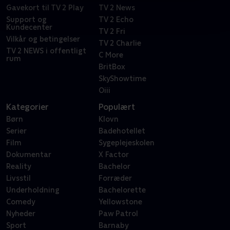
Gavekort til TV 2 Play
TV 2 News
Support og
TV 2 Echo
Kundecenter
TV 2 Fri
Vilkår og betingelser
TV 2 Charlie
TV 2 NEWS i offentligt
C More
rum
BritBox
SkyShowtime
Oiii
Kategorier
Populært
Børn
Klovn
Serier
Badehotellet
Film
Sygeplejeskolen
Dokumentar
X Factor
Reality
Bachelor
Livsstil
Forræder
Underholdning
Bachelorette
Comedy
Yellowstone
Nyheder
Paw Patrol
Sport
Barnaby