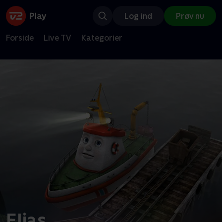
Log ind
Prøv nu
Forside
Live TV
Kategorier
Elias