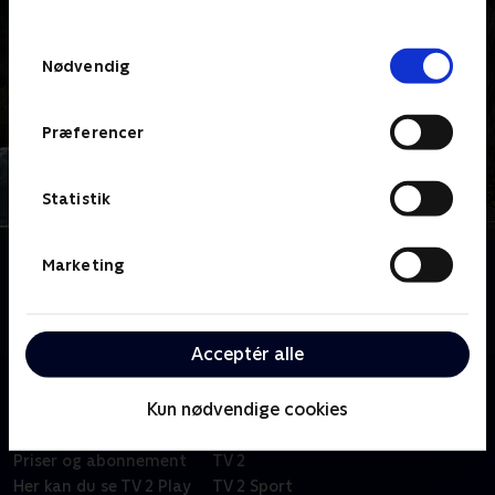
TV 2s privatlivspolitik
.
Samtykkevalg
Nødvendig
Præferencer
Statistik
Marketing
Om Elias
Norsk børneserie om redningskutteren Elias, der bor
i Lundevig samman med sine venner.
Acceptér alle
Kun nødvendige cookies
Om TV 2 Play
Kanaler
Priser og abonnement
TV 2
Her kan du se TV 2 Play
TV 2 Sport