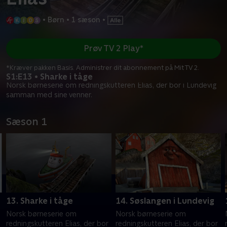
•
Børn
•
1 sæson
•
Prøv TV 2 Play*
*Kræver pakken Basis. Administrer dit abonnement på Mit TV 2.
S1:E13 • Sharke i tåge
Norsk børneserie om redningskutteren Elias, der bor i Lundevig
samman med sine venner.
Sæson 1
13. Sharke i tåge
14. Søslangen i Lundevig
Norsk børneserie om
Norsk børneserie om
redningskutteren Elias, der bor
redningskutteren Elias, der bor