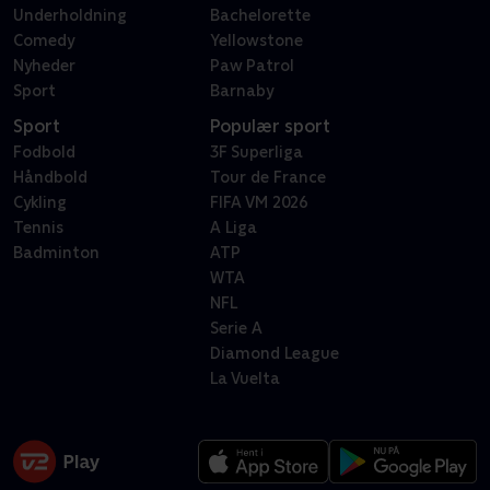
Underholdning
Bachelorette
Comedy
Yellowstone
Nyheder
Paw Patrol
Sport
Barnaby
Sport
Populær sport
Fodbold
3F Superliga
Håndbold
Tour de France
Cykling
FIFA VM 2026
Tennis
A Liga
Badminton
ATP
WTA
NFL
Serie A
Diamond League
La Vuelta