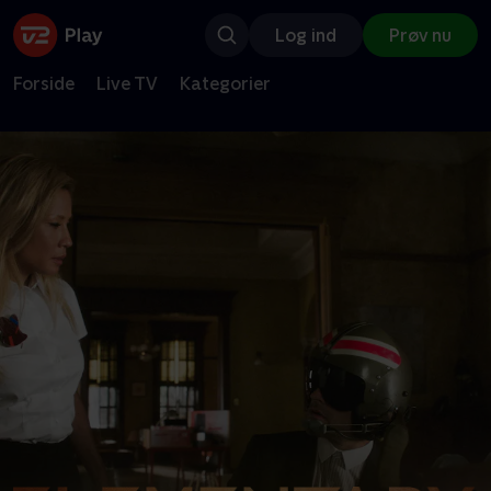
Log ind
Prøv nu
Forside
Live TV
Kategorier