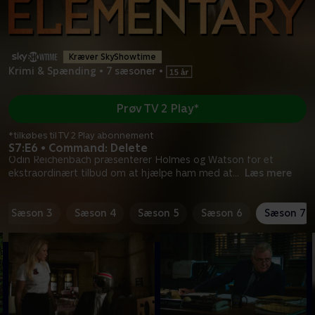
Kræver SkyShowtime
Krimi & Spænding
•
7 sæsoner
•
Prøv TV 2 Play*
*tilkøbes til TV 2 Play abonnement
S7:E6 • Command: Delete
Odin Reichenbach præsenterer Holmes og Watson for et
ekstraordinært tilbud om at hjælpe ham med at
...
Læs mere
Sæson 3
Sæson 4
Sæson 5
Sæson 6
Sæson 7