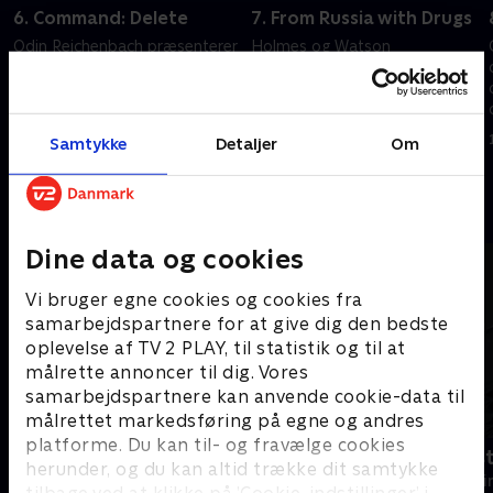
6. Command: Delete
7. From Russia with Drugs
Odin Reichenbach præsenterer
Holmes og Watson
Holmes og Watson for et
efterforsker mordet på en tyv,
ekstraordinært tilbud om at
der levede af at stjæle fra
hjælpe ham med at udvikle et
andre kriminelle.
program, der kan forudse
15. januar 2020 • 41 min
16. januar 2020 • 39 min
Samtykke
Detaljer
Om
fremtidige forbrydelser.
Andre så også
Dine data og cookies
Vi bruger egne cookies og cookies fra
samarbejdspartnere for at give dig den bedste
oplevelse af TV 2 PLAY, til statistik og til at
målrette annoncer til dig. Vores
samarbejdspartnere kan anvende cookie-data til
målrettet markedsføring på egne og andres
platforme. Du kan til- og fravælge cookies
The Hunting Party
Fornyet mis
herunder, og du kan altid trække dit samtykke
Krimi & Spænding • 2 sæsoner
Krimi & Spændi
tilbage ved at klikke på ’Cookie-indstillinger’ i