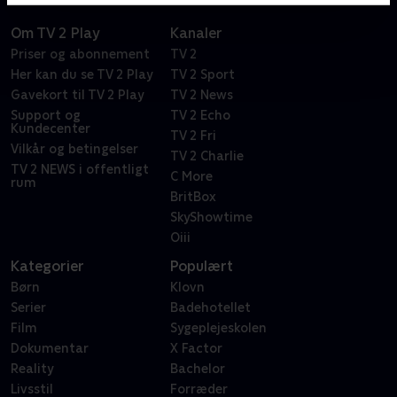
Om TV 2 Play
Kanaler
Priser og abonnement
TV 2
Her kan du se TV 2 Play
TV 2 Sport
Gavekort til TV 2 Play
TV 2 News
Support og
TV 2 Echo
Kundecenter
TV 2 Fri
Vilkår og betingelser
TV 2 Charlie
TV 2 NEWS i offentligt
C More
rum
BritBox
SkyShowtime
Oiii
Kategorier
Populært
Børn
Klovn
Serier
Badehotellet
Film
Sygeplejeskolen
Dokumentar
X Factor
Reality
Bachelor
Livsstil
Forræder