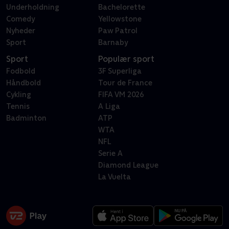
Underholdning
Bachelorette
Comedy
Yellowstone
Nyheder
Paw Patrol
Sport
Barnaby
Sport
Populær sport
Fodbold
3F Superliga
Håndbold
Tour de France
Cykling
FIFA VM 2026
Tennis
A Liga
Badminton
ATP
WTA
NFL
Serie A
Diamond League
La Vuelta