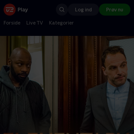
Log ind
Prøv nu
Forside
Live TV
Kategorier