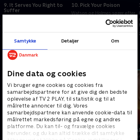
9. It Serves You Right to
10. Pick Your Poison
Suffer
Watson og Holmes søger efter
Shinwell går til Holmes og
den person, der bruger
,
Watson for at få hjælp, efter
Watsons medicinske licens til
han bliver anklaget for mord.
at sælge stoffer.
20. september 2022 • 40 min
20. september 2022 • 41 min
Samtykke
Detaljer
Om
Andre så også
Dine data og cookies
Vi bruger egne cookies og cookies fra
samarbejdspartnere for at give dig den bedste
oplevelse af TV 2 PLAY, til statistik og til at
målrette annoncer til dig. Vores
samarbejdspartnere kan anvende cookie-data til
målrettet markedsføring på egne og andres
platforme. Du kan til- og fravælge cookies
The Hunting Party
Mord på Mal
herunder, og du kan altid trække dit samtykke
Krimi & Spænding • 2 sæsoner
Krimi & Spændi
tilbage ved at klikke på ’Cookie-indstillinger’ i