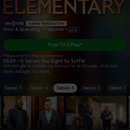
Kræver SkyShowtime
Krimi & Spænding
•
7 sæsoner
•
Prøv TV 2 Play*
*tilkøbes til TV 2 Play abonnement
S5:E9 • It Serves You Right to Suffer
Shinwell går til Holmes og Watson for at få hjælp, efter han
bliver anklaget for mord.
Sæson 3
Sæson 4
Sæson 5
Sæson 6
Sæson 7