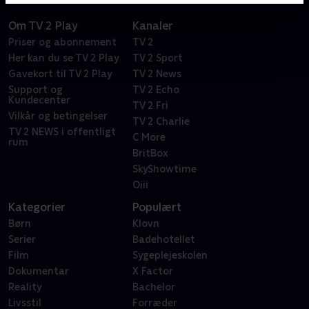
Om TV 2 Play
Kanaler
Priser og abonnement
TV 2
Her kan du se TV 2 Play
TV 2 Sport
Gavekort til TV 2 Play
TV 2 News
Support og
TV 2 Echo
Kundecenter
TV 2 Fri
Vilkår og betingelser
TV 2 Charlie
TV 2 NEWS i offentligt
C More
rum
BritBox
SkyShowtime
Oiii
Kategorier
Populært
Børn
Klovn
Serier
Badehotellet
Film
Sygeplejeskolen
Dokumentar
X Factor
Reality
Bachelor
Livsstil
Forræder