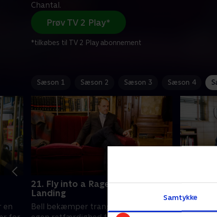
Chantal.
Prøv TV 2 Play*
*tilkøbes til TV 2 Play abonnement
Sæson 1
Sæson 2
Sæson 3
Sæson 4
S
21. Fly into a Rage, Make a Bad
22. Movi
Landing
Samtykke
Da en delt
r en
Bell bekæmper trangen til at søge sin
myrdet, 