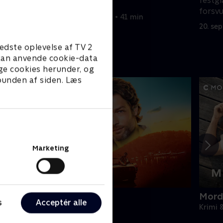
festgl
ud i New York.
forsv
20. september 2022 • 41 min
20. se
edste oplevelse af TV 2
e kan anvende cookie-data
ge cookies herunder, og
 bunden af siden. Læs
Marketing
ord på Mallorca
Mord
s
Acceptér alle
rimi & Spænding • 2 sæsoner
Krimi 