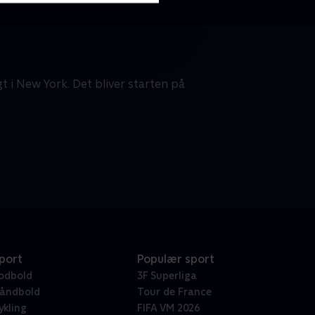
t i New York. Det bliver starten på
port
Populær sport
odbold
3F Superliga
åndbold
Tour de France
ykling
FIFA VM 2026