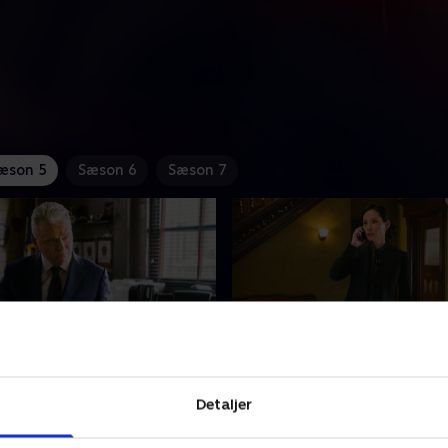
æson 5
Sæson 6
Sæson 7
ng Targets
23. Scrambled
Detaljer
ager i et realityshow bliver
Holmes og Watson efterfor
mistænker Holmes og
mord, der gør dem til mål f