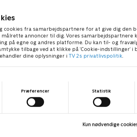
 anden deltager.
dødbringende kriminelle.
ber 2022 • 41 min
20. september 2022 • 40 min
kies
g cookies fra samarbejdspartnere for at give dig den b
l at målrette annoncer til dig. Vores samarbejdspartner
ing på egne og andres platforme. Du kan til- og fravæl
amtykke tilbage ved at klikke på ’Cookie-indstillinger’ i
handler dine oplysninger i
TV 2s privatlivspolitik
.
Samtykkevalg
Præferencer
Statistik
Fornyet mistanke
M
Kun nødvendige cookie
Krimi & Spænding • 2 sæsoner
K