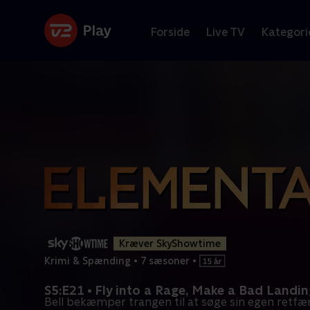
Forside
Live TV
Kategori
Kræver SkyShowtime
Krimi & Spænding
•
7 sæsoner
•
S5:E21 • Fly into a Rage, Make a Bad Landi
Bell bekæmper trangen til at søge sin egen retfæ