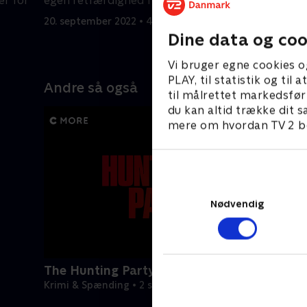
er for
egen retfærdighed for Chantal.
Watson en
20. september 2022 • 40 min
20. septem
Dine data og coo
Vi bruger egne cookies o
PLAY, til statistik og ti
Andre så også
til målrettet markedsfør
du kan altid trække dit s
mere om hvordan TV 2 be
Nødvendig
The Hunting Party
Krimi & Spænding • 2 sæsoner