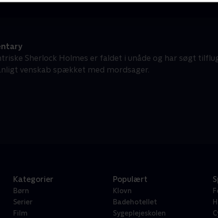
ntary
riske Sherlock Holmes er faldet i unåde og har søgt tilflug
anligt venskab spækket med mordsager.
Kategorier
Populært
S
Børn
Klovn
F
Serier
Badehotellet
H
Film
Sygeplejeskolen
C