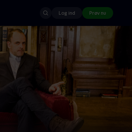
Log ind
Prøv nu