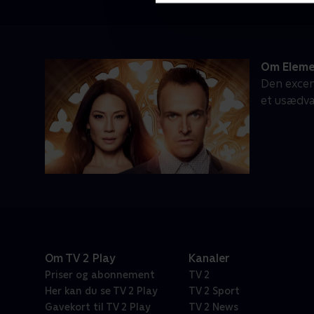
Om Eleme
Den excent
et usædv
Om TV 2 Play
Kanaler
Priser og abonnement
TV 2
Her kan du se TV 2 Play
TV 2 Sport
Gavekort til TV 2 Play
TV 2 News