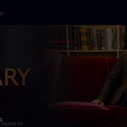
er
ng
rdighed for