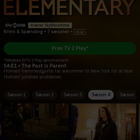
Kræver SkyShowtime
Krimi & Spænding
•
7 sæsoner
•
Prøv TV 2 Play*
*tilkøbes til TV 2 Play abonnement
S4:E1 • The Past Is Parent
Holmes' fremmedgjorte far ankommer til New York for at løse
Holmes' juridiske problemer.
Sæson 1
Sæson 2
Sæson 3
Sæson 4
Sæson 5