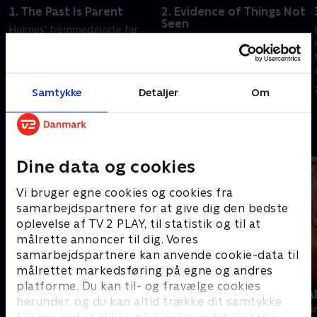
1. The Past Is Parent
2. Evidence of Things Not
Seen
Holmes' fremmedgjorte far
Morland tilbyder at
ankommer til New York for at
genansætte Sherlock og
løse Holmes' juridiske
t
Watson; Watson efterforsker
problemer.
et tredobbelt mord.
20. september 2022 • 41 min
Samtykke
Detaljer
Om
20. september 2022 • 41 min
Andre så også
Dine data og cookies
Vi bruger egne cookies og cookies fra
samarbejdspartnere for at give dig den bedste
oplevelse af TV 2 PLAY, til statistik og til at
målrette annoncer til dig. Vores
samarbejdspartnere kan anvende cookie-data til
målrettet markedsføring på egne og andres
platforme. Du kan til- og fravælge cookies
The Hunting Party
Mord på Mal
herunder, og du kan altid trække dit samtykke
Krimi & Spænding • 2 sæsoner
Krimi & Spændi
tilbage ved at klikke på ’Cookie-indstillinger’ i