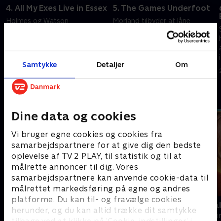
4. All My Exes Live in Essex
5. The Games Underfoot
Holmes og Watson
Morland tilbyder at låne
efterforsker mordet på en
Sherlock og Joan hans
fertilitetslaboratorietekniker.
ressourcer til at hjælpe dem
med at løse en sag.
20. september 2022 • 41 min
20. september 2022 • 38 min
Samtykke
Detaljer
Om
Andre så også
Dine data og cookies
Vi bruger egne cookies og cookies fra
samarbejdspartnere for at give dig den bedste
oplevelse af TV 2 PLAY, til statistik og til at
målrette annoncer til dig. Vores
samarbejdspartnere kan anvende cookie-data til
målrettet markedsføring på egne og andres
platforme. Du kan til- og fravælge cookies
The Hunting Party
Mord på Mal
herunder, og du kan altid trække dit samtykke
Krimi & Spænding • 2 sæsoner
Krimi & Spændi
tilbage ved at klikke på ’Cookie-indstillinger’ i