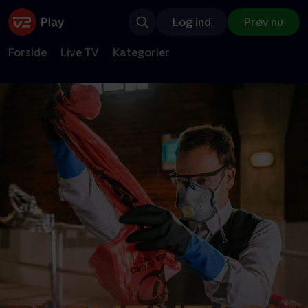
Log ind
Prøv nu
Forside
Live TV
Kategorier