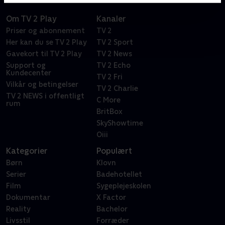
Om TV 2 Play
Kanaler
Priser og abonnement
TV 2
Her kan du se TV 2 Play
TV 2 Sport
Gavekort til TV 2 Play
TV 2 News
Support og
TV 2 Echo
Kundecenter
TV 2 Fri
Vilkår og betingelser
TV 2 Charlie
TV 2 NEWS i offentligt
C More
rum
BritBox
SkyShowtime
Oiii
Kategorier
Populært
Børn
Klovn
Serier
Badehotellet
Film
Sygeplejeskolen
Dokumentar
X Factor
Reality
Bachelor
Livsstil
Forræder