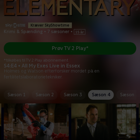
Kræver SkyShowtime
Krimi & Spænding
•
7 sæsoner
•
Prøv TV 2 Play*
*tilkøbes til TV 2 Play abonnement
S4:E4 • All My Exes Live in Essex
Holmes og Watson efterforsker mordet på en
fertilitetslaboratorietekniker.
Sæson 1
Sæson 2
Sæson 3
Sæson 4
Sæson 5