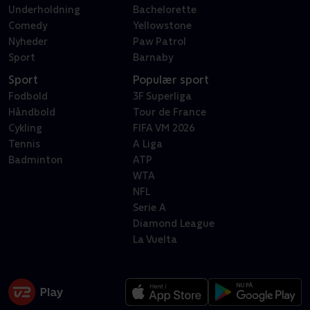
Underholdning
Bachelorette
Comedy
Yellowstone
Nyheder
Paw Patrol
Sport
Barnaby
Sport
Populær sport
Fodbold
3F Superliga
Håndbold
Tour de France
Cykling
FIFA VM 2026
Tennis
A Liga
Badminton
ATP
WTA
NFL
Serie A
Diamond League
La Vuelta