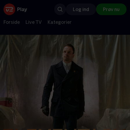
Log ind
Prøv nu
Forside
Live TV
Kategorier