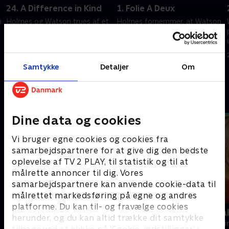
24. A Difference in Kind
1. Folie A Deux
n
Holmes og Watson trues af et
Holmes fornemmer, at Watson
kriminelt netværk med
er ulykkelig og spekulerer på,
forbindelse til et mordforsøg.
om hun er tilfreds med hendes
detektivkarriere.
20. september 2022 • 40 min
20. september 2022 • 41 min
Samtykke
Detaljer
Om
Andre så også
Dine data og cookies
Vi bruger egne cookies og cookies fra
samarbejdspartnere for at give dig den bedste
oplevelse af TV 2 PLAY, til statistik og til at
målrette annoncer til dig. Vores
samarbejdspartnere kan anvende cookie-data til
målrettet markedsføring på egne og andres
platforme. Du kan til- og fravælge cookies
The Hunting Party
Mord på Mal
herunder, og du kan altid trække dit samtykke
Krimi & Spænding • 2 sæsoner
Krimi & Spændi
tilbage ved at klikke på ’Cookie-indstillinger’ i