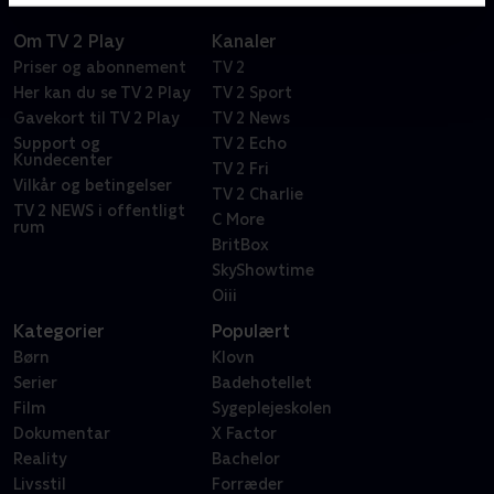
Om TV 2 Play
Kanaler
Priser og abonnement
TV 2
Her kan du se TV 2 Play
TV 2 Sport
Gavekort til TV 2 Play
TV 2 News
Support og
TV 2 Echo
Kundecenter
TV 2 Fri
Vilkår og betingelser
TV 2 Charlie
TV 2 NEWS i offentligt
C More
rum
BritBox
SkyShowtime
Oiii
Kategorier
Populært
Børn
Klovn
Serier
Badehotellet
Film
Sygeplejeskolen
Dokumentar
X Factor
Reality
Bachelor
Livsstil
Forræder