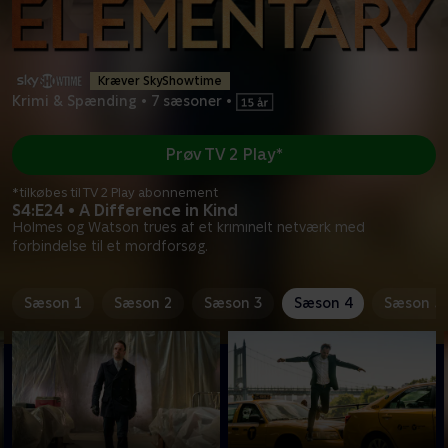
Kræver SkyShowtime
Krimi & Spænding
•
7 sæsoner
•
Prøv TV 2 Play*
*tilkøbes til TV 2 Play abonnement
S4:E24 • A Difference in Kind
Holmes og Watson trues af et kriminelt netværk med
forbindelse til et mordforsøg.
Sæson 1
Sæson 2
Sæson 3
Sæson 4
Sæson 5