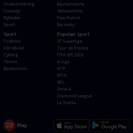
Underholdning
Bachelorette
Comedy
Yellowstone
Nyheder
Paw Patrol
Sport
Barnaby
Sport
Populær sport
Fodbold
3F Superliga
Håndbold
Tour de France
Cykling
FIFA VM 2026
Tennis
A Liga
Badminton
ATP
WTA
NFL
Serie A
Diamond League
La Vuelta