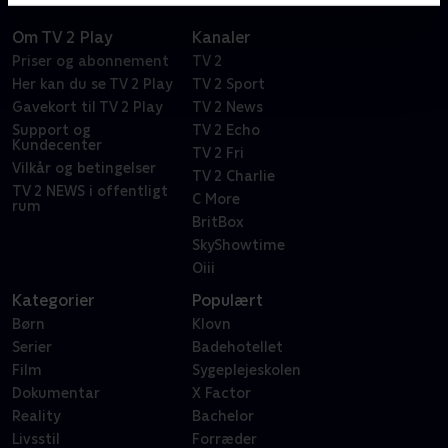
Om TV 2 Play
Kanaler
Priser og abonnement
TV 2
Her kan du se TV 2 Play
TV 2 Sport
Gavekort til TV 2 Play
TV 2 News
Support og
TV 2 Echo
Kundecenter
TV 2 Fri
Vilkår og betingelser
TV 2 Charlie
TV 2 NEWS i offentligt
C More
rum
BritBox
SkyShowtime
Oiii
Kategorier
Populært
Børn
Klovn
Serier
Badehotellet
Film
Sygeplejeskolen
Dokumentar
X Factor
Reality
Bachelor
Livsstil
Forræder