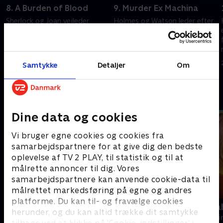
8. A Burden of Blood
9. Murder Ex Machina
Sherlock og Joan vejleder
Holmes og Watson leder efter
detektiv Bell til en
en hacker, der er ansvarlig for
politisergenteksamen.
tre mord.
20. september 2022 • 38 min
20. september 2022 • 41 min
Samtykke
Detaljer
Om
Andre så også
Dine data og cookies
Vi bruger egne cookies og cookies fra
samarbejdspartnere for at give dig den bedste
oplevelse af TV 2 PLAY, til statistik og til at
målrette annoncer til dig. Vores
samarbejdspartnere kan anvende cookie-data til
målrettet markedsføring på egne og andres
platforme. Du kan til- og fravælge cookies
The Hunting Party
Mord på Mal
herunder, og du kan altid trække dit samtykke
Krimi & Spænding • 2 sæsoner
Krimi & Spændi
tilbage ved at klikke på ’Cookie-indstillinger’ i