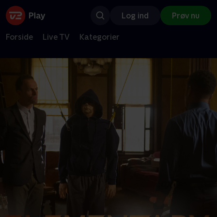
Log ind
Prøv nu
Forside
Live TV
Kategorier