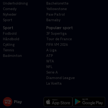
Underholdning
Bachelorette
Comedy
Yellowstone
Nyheder
Paw Patrol
Sport
Barnaby
Sport
Populær sport
Fodbold
3F Superliga
Håndbold
Tour de France
Cykling
FIFA VM 2026
Tennis
A Liga
Badminton
ATP
WTA
NFL
Serie A
Diamond League
La Vuelta