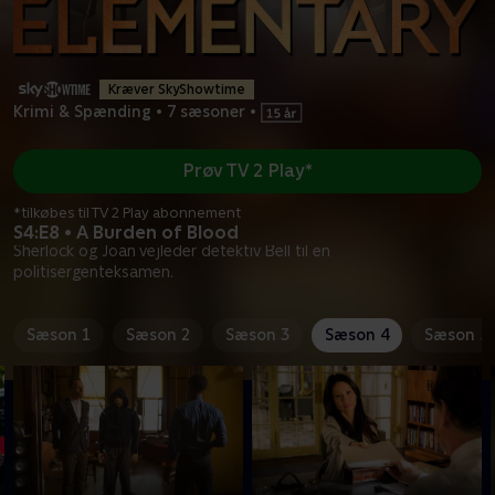
Kræver SkyShowtime
Krimi & Spænding
•
7 sæsoner
•
Prøv TV 2 Play*
*tilkøbes til TV 2 Play abonnement
S4:E8 • A Burden of Blood
Sherlock og Joan vejleder detektiv Bell til en
politisergenteksamen.
Sæson 1
Sæson 2
Sæson 3
Sæson 4
Sæson 5