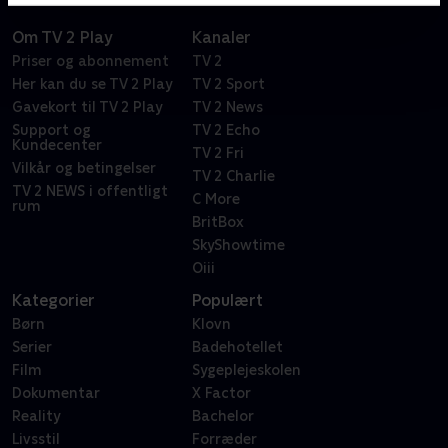
Om TV 2 Play
Kanaler
Priser og abonnement
TV 2
Her kan du se TV 2 Play
TV 2 Sport
Gavekort til TV 2 Play
TV 2 News
Support og
TV 2 Echo
Kundecenter
TV 2 Fri
Vilkår og betingelser
TV 2 Charlie
TV 2 NEWS i offentligt
C More
rum
BritBox
SkyShowtime
Oiii
Kategorier
Populært
Børn
Klovn
Serier
Badehotellet
Film
Sygeplejeskolen
Dokumentar
X Factor
Reality
Bachelor
Livsstil
Forræder