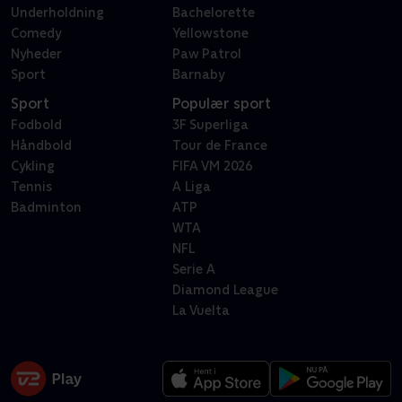
Underholdning
Bachelorette
Comedy
Yellowstone
Nyheder
Paw Patrol
Sport
Barnaby
Sport
Populær sport
Fodbold
3F Superliga
Håndbold
Tour de France
Cykling
FIFA VM 2026
Tennis
A Liga
Badminton
ATP
WTA
NFL
Serie A
Diamond League
La Vuelta