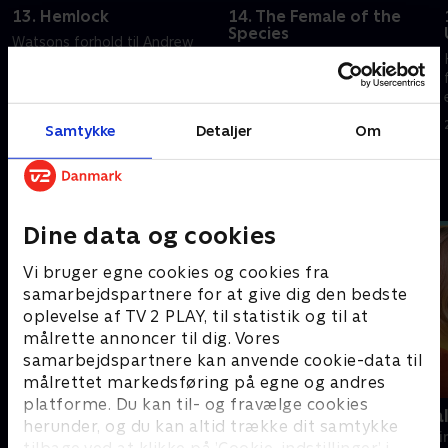
13. Hemlock
14. The Female of the
Species
Watsons forhold til Andrew
Watson støder på Elana March,
skrider frem, da han beder
som er den forbryderboss, hun
hende om at møde sin far.
bragte for retten.
20. september 2022 • 40 min
20. september 2022 • 39 min
Samtykke
Detaljer
Om
Andre så også
Dine data og cookies
Vi bruger egne cookies og cookies fra
samarbejdspartnere for at give dig den bedste
oplevelse af TV 2 PLAY, til statistik og til at
målrette annoncer til dig. Vores
samarbejdspartnere kan anvende cookie-data til
målrettet markedsføring på egne og andres
platforme. Du kan til- og fravælge cookies
The Hunting Party
Mord på Mal
herunder, og du kan altid trække dit samtykke
Krimi & Spænding • 2 sæsoner
Krimi & Spændi
tilbage ved at klikke på ’Cookie-indstillinger’ i