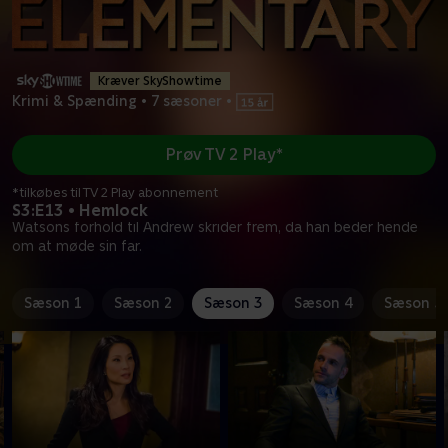
Kræver SkyShowtime
Krimi & Spænding
•
7 sæsoner
•
Prøv TV 2 Play*
*tilkøbes til TV 2 Play abonnement
S3:E13 • Hemlock
Watsons forhold til Andrew skrider frem, da han beder hende
om at møde sin far.
Sæson 1
Sæson 2
Sæson 3
Sæson 4
Sæson 5