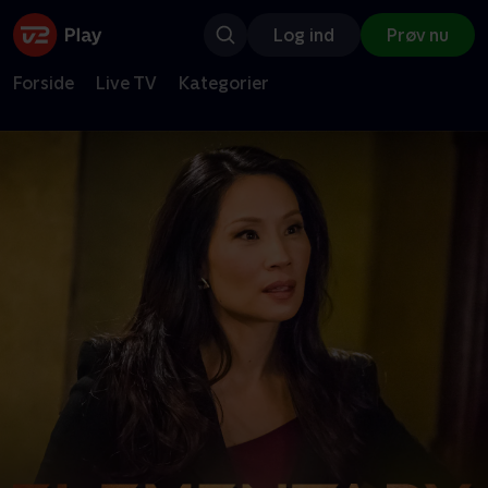
Log ind
Prøv nu
Forside
Live TV
Kategorier