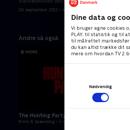
biavlfælleskabs død.
finde ham
20. september 2022 • 41 min
20. septem
Dine data og coo
Vi bruger egne cookies o
PLAY, til statistik og ti
Andre så også
til målrettet markedsfør
du kan altid trække dit s
mere om hvordan TV 2 be
Nødvendig
The Hunting Party
Krimi & Spænding • 2 sæsoner