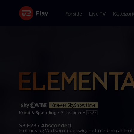
Forside
Live TV
Kategori
Kræver SkyShowtime
Krimi & Spænding
•
7 sæsoner
•
S3:E23 • Absconded
Holmes og Watson undersøger et medlem af Holm