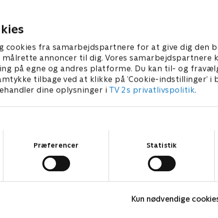
.
Holmes' juridiske problemer
ber 2022 • 40 min
20. september 2022 • 41 min
kies
g cookies fra samarbejdspartnere for at give dig den b
l at målrette annoncer til dig. Vores samarbejdspartner
ing på egne og andres platforme. Du kan til- og fravæl
amtykke tilbage ved at klikke på ’Cookie-indstillinger’ i
handler dine oplysninger i
TV 2s privatlivspolitik
.
Samtykkevalg
Præferencer
Statistik
Mord på Mallorca
F
Kun nødvendige cookie
Krimi & Spænding • 2 sæsoner
K