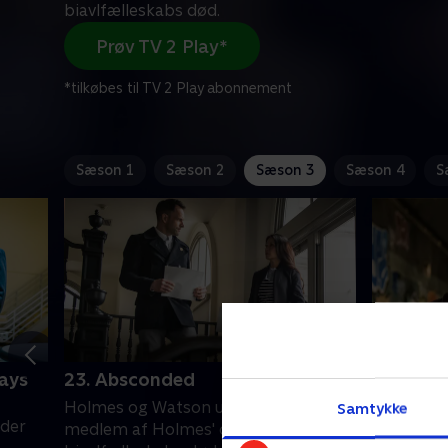
biavlfælleskabs død.
Prøv TV 2 Play*
*tilkøbes til TV 2 Play abonnement
Sæson 1
Sæson 2
Sæson 3
Sæson 4
S
ways
23. Absconded
24. A Co
Holmes og Watson undersøger et
Holmes' t
Samtykke
eder
medlem af Holmes' online
Holmes o