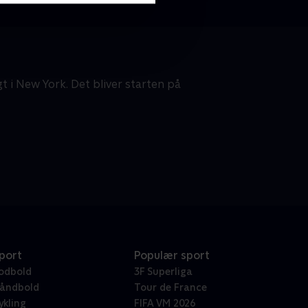
t i New York. Det bliver starten på
port
Populær sport
odbold
3F Superliga
åndbold
Tour de France
ykling
FIFA VM 2026