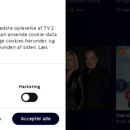
.
efterforsker et tredobbelt mord.
ansig
20. september 2022 • 41 min
20. se
edste oplevelse af TV 2
e kan anvende cookie-data
ge cookies herunder, og
 bunden af siden. Læs
Marketing
ornyet mistanke
Gerni
s
Acceptér alle
rimi & Spænding • 1 sæsoner
Krimi 