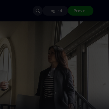
Log ind
Prøv nu