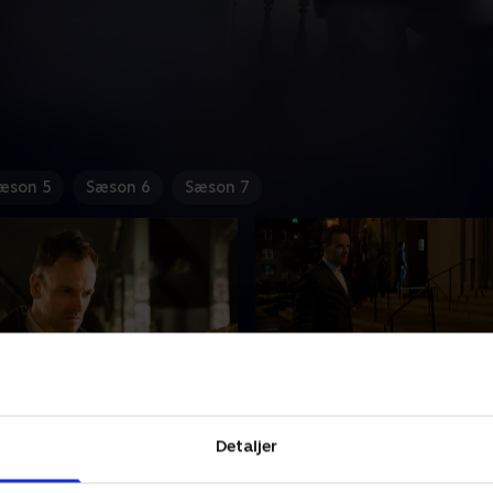
æson 5
Sæson 6
Sæson 7
ntrolled Descent
1. The Past Is Parent
Detaljer
idligere sponsor forsvinder.
Holmes' fremmedgjorte far
g Watson hjælper med at
ankommer til New York for 