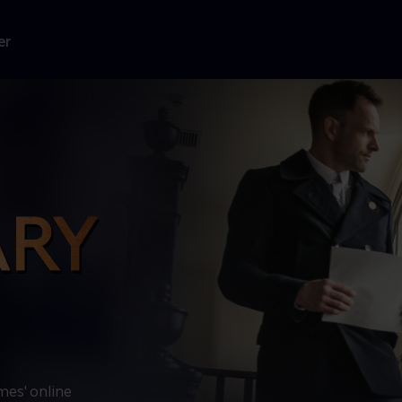
er
es' online