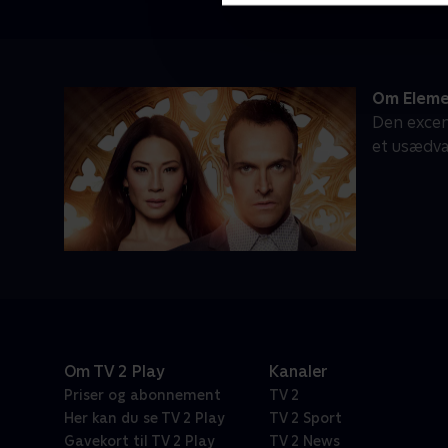
Om Eleme
Den excent
et usædv
Om TV 2 Play
Kanaler
Priser og abonnement
TV 2
Her kan du se TV 2 Play
TV 2 Sport
Gavekort til TV 2 Play
TV 2 News