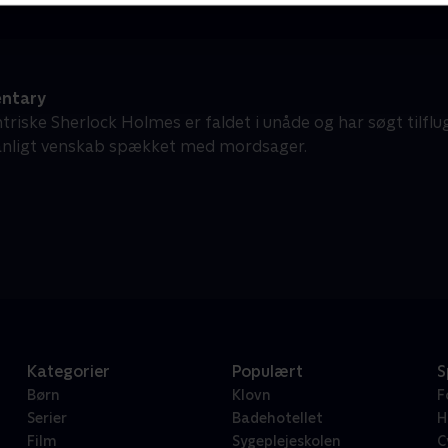
ntary
riske Sherlock Holmes er faldet i unåde og har søgt tilflug
anligt venskab spækket med mordsager.
Kategorier
Populært
S
Børn
Klovn
F
Serier
Badehotellet
H
Film
Sygeplejeskolen
C