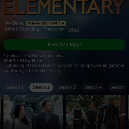
Kræver SkyShowtime
Krimi & Spænding
•
7 sæsoner
•
Prøv TV 2 Play*
*tilkøbes til TV 2 Play abonnement
S2:E1 • Step Nine
Holmes og Watson rejser til London for at opspore en gammel
mentor og efterforske en sag.
Sæson 1
Sæson 2
Sæson 3
Sæson 4
Sæson 5