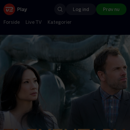
Log ind
Prøv nu
Forside
Live TV
Kategorier