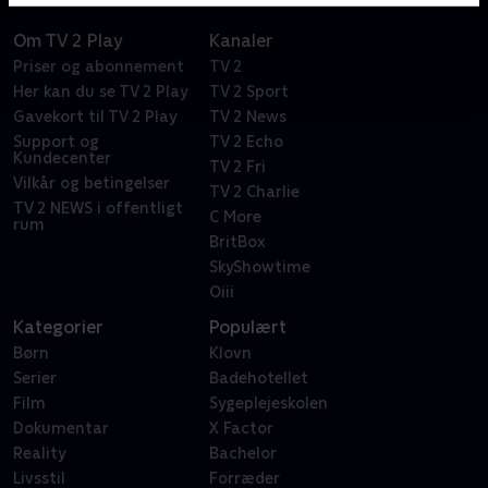
Om TV 2 Play
Kanaler
Priser og abonnement
TV 2
Her kan du se TV 2 Play
TV 2 Sport
Gavekort til TV 2 Play
TV 2 News
Support og
TV 2 Echo
Kundecenter
TV 2 Fri
Vilkår og betingelser
TV 2 Charlie
TV 2 NEWS i offentligt
C More
rum
BritBox
SkyShowtime
Oiii
Kategorier
Populært
Børn
Klovn
Serier
Badehotellet
Film
Sygeplejeskolen
Dokumentar
X Factor
Reality
Bachelor
Livsstil
Forræder