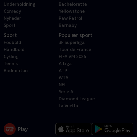
Underholdning
Bachelorette
Comedy
Yellowstone
Nyheder
Paw Patrol
Sport
Barnaby
Sport
Populær sport
Fodbold
3F Superliga
Håndbold
Tour de France
Cykling
FIFA VM 2026
Tennis
A Liga
Badminton
ATP
WTA
NFL
Serie A
Diamond League
La Vuelta