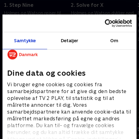
1. Step Nine
2. Solve for X
Holmes og Watson rejser til
Holmes og Watson dykker ned
London for at opspore en
i mafiaunderverdenen for at
gammel mentor og efterforske
finde en morder.
en sag.
20. september 2022 • 41 min
20. september 2022 • 41 min
Samtykke
Detaljer
Om
Andre så også
Dine data og cookies
Vi bruger egne cookies og cookies fra
samarbejdspartnere for at give dig den bedste
oplevelse af TV 2 PLAY, til statistik og til at
målrette annoncer til dig. Vores
samarbejdspartnere kan anvende cookie-data til
målrettet markedsføring på egne og andres
platforme. Du kan til- og fravælge cookies
The Hunting Party
Fornyet mis
herunder, og du kan altid trække dit samtykke
Krimi & Spænding • 2 sæsoner
Krimi & Spændi
tilbage ved at klikke på ’Cookie-indstillinger’ i