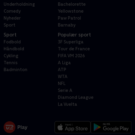
Underholdning
Bachelorette
Comedy
Yellowstone
Nyheder
Paw Patrol
Sport
Barnaby
Sport
Populær sport
Fodbold
3F Superliga
Håndbold
Tour de France
Cykling
FIFA VM 2026
Tennis
A Liga
Badminton
ATP
WTA
NFL
Serie A
Diamond League
La Vuelta