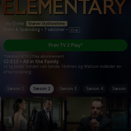
Kræver SkyShowtime
Krimi & Spænding
•
7 sæsoner
•
Prøv TV 2 Play*
*tilkøbes til TV 2 Play abonnement
S2:E13 • All in the Family
Et lig bliver fundet i en tønde. Holmes og Watson indleder en
efterforskning.
Sæson 1
Sæson 2
Sæson 3
Sæson 4
Sæson 5