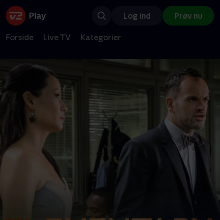
Log ind
Prøv nu
Forside
Live TV
Kategorier