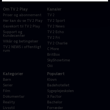
Om TV 2 Play
Kanaler
Priser og abonnement
TV 2
Her kan du se TV 2 Play
TV 2 Sport
Gavekort til TV 2 Play
TV 2 News
Support og
TV 2 Echo
Kundecenter
TV 2 Fri
Vilkår og betingelser
TV 2 Charlie
TV 2 NEWS i offentligt
C More
rum
BritBox
SkyShowtime
Oiii
Kategorier
Populært
Børn
Klovn
Serier
Badehotellet
Film
Sygeplejeskolen
Dokumentar
X Factor
Reality
Bachelor
Livsstil
Forræder