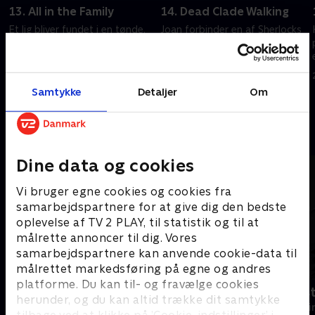
13. All in the Family
14. Dead Clade Walking
Et lig bliver fundet i en tønde.
Joan forbinder en af Sherlocks
Holmes og Watson indleder en
uopklarede sager med et
efterforskning.
sjældent forhistorisk fossil.
20. september 2022 • 41 min
20. september 2022 • 41 min
Samtykke
Detaljer
Om
Andre så også
Dine data og cookies
Vi bruger egne cookies og cookies fra
samarbejdspartnere for at give dig den bedste
oplevelse af TV 2 PLAY, til statistik og til at
målrette annoncer til dig. Vores
samarbejdspartnere kan anvende cookie-data til
målrettet markedsføring på egne og andres
platforme. Du kan til- og fravælge cookies
The Hunting Party
Fornyet mis
herunder, og du kan altid trække dit samtykke
Krimi & Spænding • 2 sæsoner
Krimi & Spændi
tilbage ved at klikke på ’Cookie-indstillinger’ i