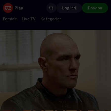
Log ind
Prøv nu
Forside
Live TV
Kategorier