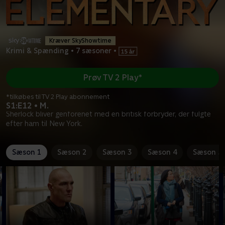
Kræver SkyShowtime
Krimi & Spænding
•
7 sæsoner
•
Prøv TV 2 Play*
*tilkøbes til TV 2 Play abonnement
S1:E12 • M.
Sherlock bliver genforenet med en britisk forbryder, der fulgte
efter ham til New York.
Sæson 1
Sæson 2
Sæson 3
Sæson 4
Sæson 5