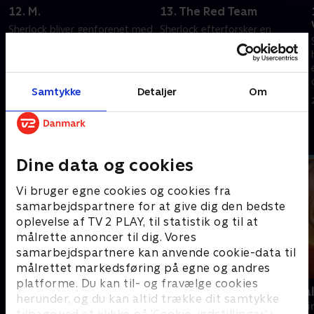
12. M.
13. The Red Team
Sherlock bliver genforenet med
Sherlock efterforsker en
en britisk forbryder, der fulgte
mistænkelig ulykke, der
efter ham til New York.
involverer en
konspirationsteoretiker.
20. september 2022 • 41 min
20. september 2022 • 41 min
Samtykke
Detaljer
Om
Andre så også
Dine data og cookies
Vi bruger egne cookies og cookies fra
samarbejdspartnere for at give dig den bedste
oplevelse af TV 2 PLAY, til statistik og til at
målrette annoncer til dig. Vores
samarbejdspartnere kan anvende cookie-data til
målrettet markedsføring på egne og andres
platforme. Du kan til- og fravælge cookies
The Hunting Party
Mord på Mal
herunder, og du kan altid trække dit samtykke
Krimi & Spænding • 2 sæsoner
Krimi & Spændi
tilbage ved at klikke på ’Cookie-indstillinger’ i