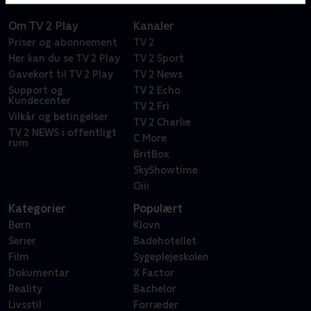
Om TV 2 Play
Kanaler
Priser og abonnement
TV 2
Her kan du se TV 2 Play
TV 2 Sport
Gavekort til TV 2 Play
TV 2 News
Support og
TV 2 Echo
Kundecenter
TV 2 Fri
Vilkår og betingelser
TV 2 Charlie
TV 2 NEWS i offentligt
C More
rum
BritBox
SkyShowtime
Oiii
Kategorier
Populært
Børn
Klovn
Serier
Badehotellet
Film
Sygeplejeskolen
Dokumentar
X Factor
Reality
Bachelor
Livsstil
Forræder