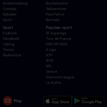
Underholdning
Bachelorette
Comedy
Yellowstone
Nyheder
Paw Patrol
Sport
Barnaby
Sport
Populær sport
Fodbold
3F Superliga
Håndbold
Tour de France
Cykling
FIFA VM 2026
Tennis
A Liga
Badminton
ATP
WTA
NFL
Serie A
Diamond League
La Vuelta