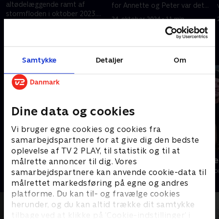
altødelæggende ramt af
for Annette og Peter var det
stormfloden i oktober 2023.
også tæt på, at vandet
24. oktober 2024 • 11 min
Og det sætter den nyvalgte
kostede dem livet. .
24. oktober 2024 • 10 min
formand Bo på sit livs opgave.
.
Andre så også
Samtykke
Detaljer
Om
Dine data og cookies
Vi bruger egne cookies og cookies fra
samarbejdspartnere for at give dig den bedste
oplevelse af TV 2 PLAY, til statistik og til at
Julelys for millioner
Fantasifulde 
målrette annoncer til dig. Vores
2022 • Livsstil • 46 min
Livsstil • 3 sæs
samarbejdspartnere kan anvende cookie-data til
målrettet markedsføring på egne og andres
platforme. Du kan til- og fravælge cookies
herunder, og du kan altid trække dit samtykke
tilbage ved at klikke på ’Cookie-indstillinger’ i