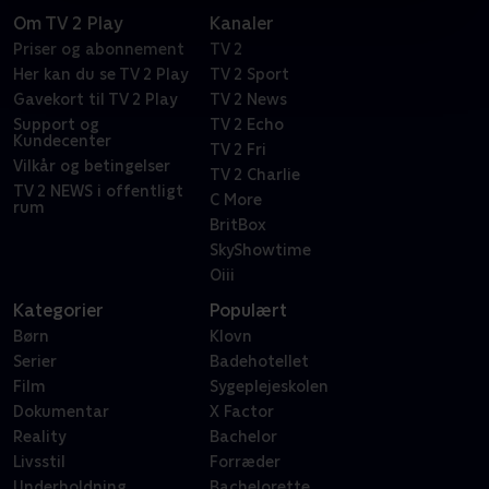
Om TV 2 Play
Kanaler
Priser og abonnement
TV 2
Her kan du se TV 2 Play
TV 2 Sport
Gavekort til TV 2 Play
TV 2 News
Support og
TV 2 Echo
Kundecenter
TV 2 Fri
Vilkår og betingelser
TV 2 Charlie
TV 2 NEWS i offentligt
C More
rum
BritBox
SkyShowtime
Oiii
Kategorier
Populært
Børn
Klovn
Serier
Badehotellet
Film
Sygeplejeskolen
Dokumentar
X Factor
Reality
Bachelor
Livsstil
Forræder
Underholdning
Bachelorette