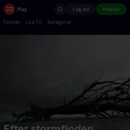
Log ind
Prøv nu
Forside
Live TV
Kategorier
Efter stormfloden