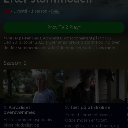
•
Livsstil
•
1 sæson
•
Prøv TV 2 Play*
*Kræver pakken Basis. Administrer dit abonnement på Mit TV 2.
Den 20. oktober 2023 skyller århundreders stormflod ind over
det lille sommerhusområde Oddermosen, som
...
Læs mere
Sæson 1
1. Paradiset
2. Tæt på at drukne
oversvømmes
Flere af sommerhusene i
Et lille sommerhusparadis
Oddermosen er totalt
bliver pludseligt og
ødelagte af stormfloden, og