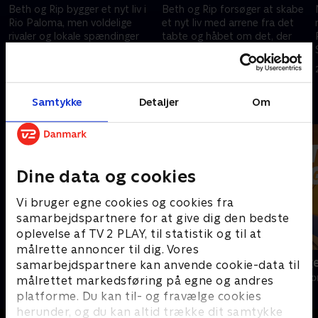
Beth og Rip bygger et nyt liv i
Beth og Rip forsøger at skabe
Rio Paloma, men voldelige
et nyt liv med arrene fra det
rivaler og lokale spændinger
tabte og håbet om det, der
truer freden, og de må slås for
venter, mens Carter finder en
at beskytte jord og familie.
forbindelse til Oreana.
22. maj 2026 • 52 min
22. maj 2026 • 44 min
Samtykke
Detaljer
Om
Andre så også
Dine data og cookies
Vi bruger egne cookies og cookies fra
samarbejdspartnere for at give dig den bedste
oplevelse af TV 2 PLAY, til statistik og til at
målrette annoncer til dig. Vores
Efterforskningen
Luftens læg
samarbejdspartnere kan anvende cookie-data til
Drama • 1 sæsoner
Drama • 3 sæso
målrettet markedsføring på egne og andres
platforme. Du kan til- og fravælge cookies
herunder, og du kan altid trække dit samtykke