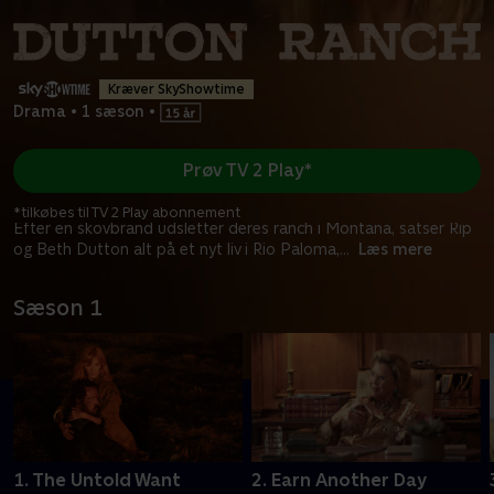
Kræver SkyShowtime
Drama
•
1 sæson
•
Prøv TV 2 Play*
*tilkøbes til TV 2 Play abonnement
Efter en skovbrand udsletter deres ranch i Montana, satser Rip
og Beth Dutton alt på et nyt liv i Rio Paloma,
...
Læs mere
Sæson 1
1. The Untold Want
2. Earn Another Day