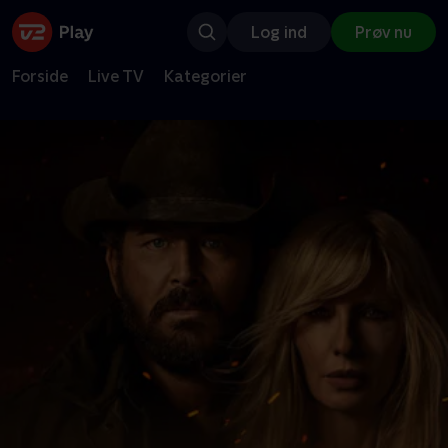
Log ind
Prøv nu
Forside
Live TV
Kategorier