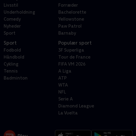
Livsstil
Forræder
Underholdning
Bachelorette
Comedy
Yellowstone
Nyheder
Paw Patrol
Sport
Barnaby
Sport
Populær sport
Fodbold
3F Superliga
Håndbold
Tour de France
Cykling
FIFA VM 2026
Tennis
A Liga
Badminton
ATP
WTA
NFL
Serie A
Diamond League
La Vuelta