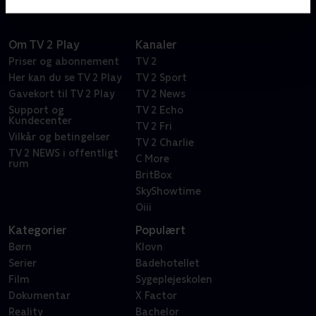
Om TV 2 Play
Kanaler
Priser og abonnement
TV 2
Her kan du se TV 2 Play
TV 2 Sport
Gavekort til TV 2 Play
TV 2 News
Support og
TV 2 Echo
Kundecenter
TV 2 Fri
Vilkår og betingelser
TV 2 Charlie
TV 2 NEWS i offentligt
C More
rum
BritBox
SkyShowtime
Oiii
Kategorier
Populært
Børn
Klovn
Serier
Badehotellet
Film
Sygeplejeskolen
Dokumentar
X Factor
Reality
Bachelor