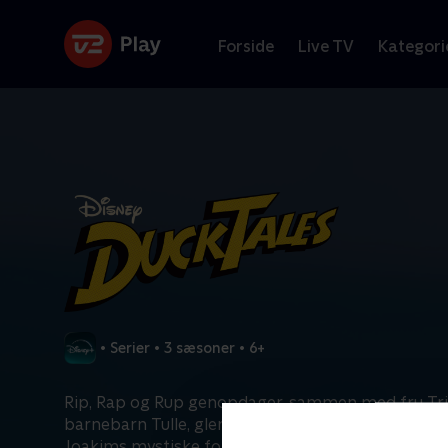
Forside
Live TV
Kategori
•
Serier
•
3 sæsoner
•
6+
Rip, Rap og Rup genopdager, sammen med fru Tr
barnebarn Tulle, glemte familiehemmeligheder fr
Joakims mystiske fortid, der sender familien ud på