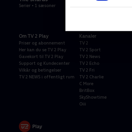
Serier • 1 sæsoner
Om TV 2 Play
Kanaler
Priser og abonnement
TV 2
Her kan du se TV 2 Play
TV 2 Sport
Gavekort til TV 2 Play
TV 2 News
Support og Kundecenter
TV 2 Echo
Vilkår og betingelser
TV 2 Fri
TV 2 NEWS i offentligt rum
TV 2 Charlie
C More
BritBox
SkyShowtime
Oiii