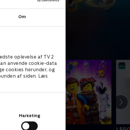
Om
edste oplevelse af TV 2
e kan anvende cookie-data
ge cookies herunder, og
 bunden af siden. Læs
Marketing
EGO filmen 2
LEGO