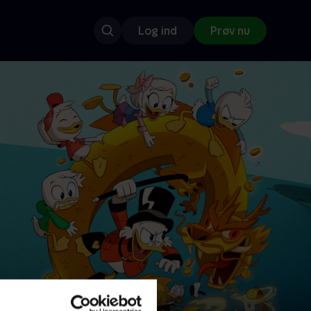
Log ind
Prøv nu