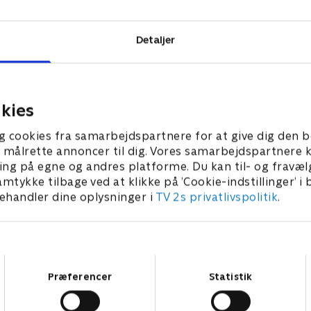
Detaljer
kies
g cookies fra samarbejdspartnere for at give dig den b
l at målrette annoncer til dig. Vores samarbejdspartner
ing på egne og andres platforme. Du kan til- og fravæl
amtykke tilbage ved at klikke på ’Cookie-indstillinger’ i
handler dine oplysninger i
TV 2s privatlivspolitik
.
Samtykkevalg
Præferencer
Statistik
Star Wars: Visions Presents - The Ninth Jedi
L