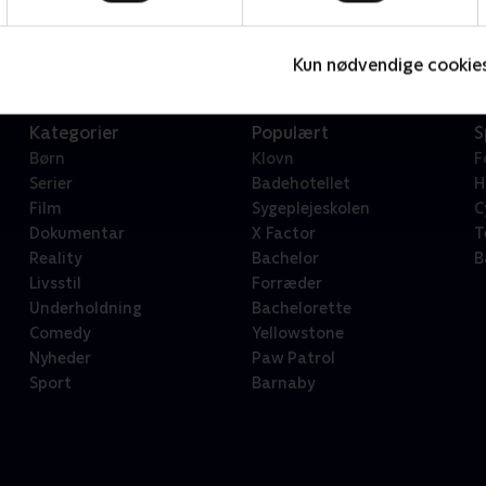
Serier • 1 sæsoner
2
Kun nødvendige cookie
Kategorier
Populært
S
Børn
Klovn
F
Serier
Badehotellet
H
Film
Sygeplejeskolen
C
Dokumentar
X Factor
T
Reality
Bachelor
B
Livsstil
Forræder
Underholdning
Bachelorette
Comedy
Yellowstone
Nyheder
Paw Patrol
Sport
Barnaby