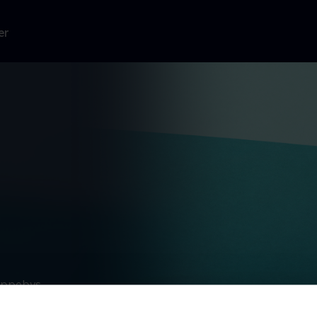
er
ippebys
a onkel
 eventyr i hele