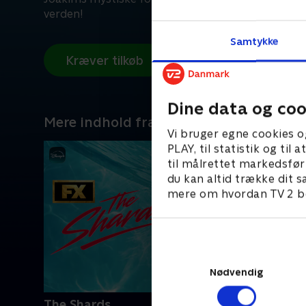
verden!
Samtykke
Kræver tilkøb
Dine data og coo
Mere indhold fra Disney+
Vi bruger egne cookies o
PLAY, til statistik og ti
til målrettet markedsfør
du kan altid trække dit s
mere om hvordan TV 2 be
Nødvendig
The Shards