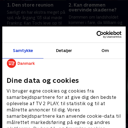
1. Den store reunion
2. Kan drømmen
overvinde skaderne?
Særligt én har ekstra meget på
Drømmen om landsholdet
spil, når årgang ’03 skal møde
kommer i fare, da William og
Frankrig. Kan Tochi leve op til
Maurits bliver skadet. Imens
det ansvar, han har fået, når de
kører det for Tochi, der
iam
skal forsøge at hive sejren
13. juni 2024 • 29 min
underskriver en kontrakt, de
hjem?.
13. juni 2024 • 30 min
fleste kun kan drømme om
Samtykke
Detaljer
Om
Andre så også
Dine data og cookies
Vi bruger egne cookies og cookies fra
samarbejdspartnere for at give dig den bedste
oplevelse af TV 2 PLAY, til statistik og til at
målrette annoncer til dig. Vores
samarbejdspartnere kan anvende cookie-data til
Mere end en klub
Rejseholdet 
målrettet markedsføring på egne og andres
Dokumentar • 1 sæsoner
Dokumentar • 2