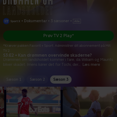
•
Dokumentar
•
3 sæsoner
•
Prøv TV 2 Play*
*Kræver pakken Favorit + Sport. Administrer dit abonnement på Mit
TV 2.
S3:E2 • Kan drømmen overvinde skaderne?
Drømmen om landsholdet kommer i fare, da William og Maurits
bliver skadet. Imens kører det for Tochi, der
...
Læs mere
Sæson 1
Sæson 2
Sæson 3