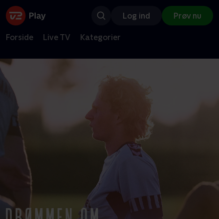
Log ind
Prøv nu
Forside
Live TV
Kategorier