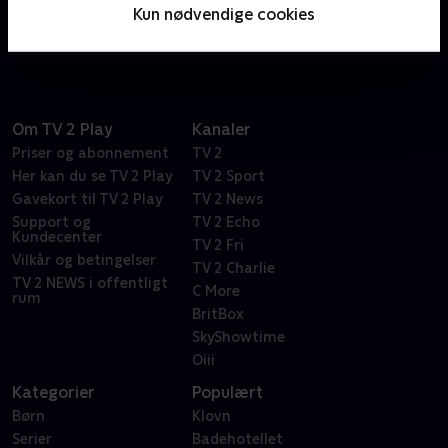
karrieremæssigt og personligt, mens de kæmper for
Kun nødvendige cookies
opnå deres drengedrøm: En karriere på det danske
A-landshold
Om TV 2 Play
Kanaler
Priser og abonnement
TV 2
Her kan du se TV 2 Play
TV 2 Sport
Gavekort til TV 2 Play
TV 2 News
Support og
TV 2 Echo
Kundecenter
TV 2 Fri
Vilkår og betingelser
TV 2 Charlie
TV 2 NEWS i offentligt
C More
rum
BritBox
SkyShowtime
Oiii
Kategorier
Populært
Børn
Klovn
Serier
Badehotellet