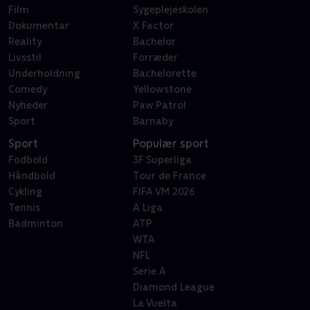
Film
Sygeplejeskolen
Dokumentar
X Factor
Reality
Bachelor
Livsstil
Forræder
Underholdning
Bachelorette
Comedy
Yellowstone
Nyheder
Paw Patrol
Sport
Barnaby
Sport
Populær sport
Fodbold
3F Superliga
Håndbold
Tour de France
Cykling
FIFA VM 2026
Tennis
A Liga
Badminton
ATP
WTA
NFL
Serie A
Diamond League
La Vuelta