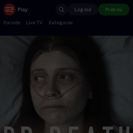
Log ind
Prøv nu
Forside
Live TV
Kategorier