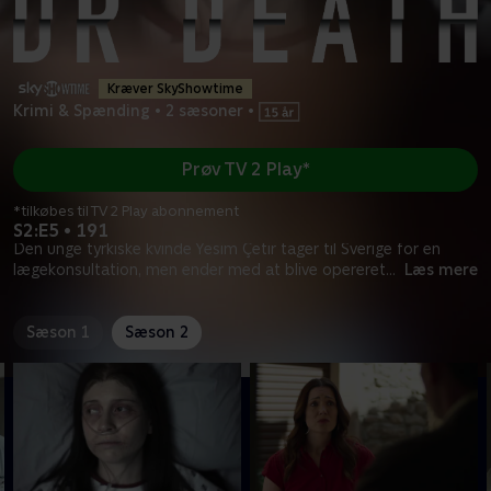
Kræver SkyShowtime
Krimi & Spænding
•
2 sæsoner
•
Prøv TV 2 Play*
*tilkøbes til TV 2 Play abonnement
S2:E5 • 191
Den unge tyrkiske kvinde Yesim Çetir tager til Sverige for en
lægekonsultation, men ender med at blive opereret
...
Læs mere
Sæson 1
Sæson 2