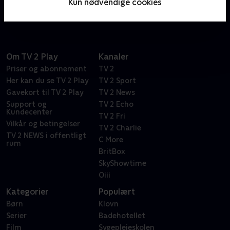
Kun nødvendige cookies
begivenheder.
Om TV 2 Play
Kanaler
Priser og abonnement
TV 2
Her kan du se TV 2 Play
TV 2 Sport
Gavekort til TV 2 Play
TV 2 News
Support og
TV 2 Echo
Kundecenter
TV 2 Fri
Vilkår og betingelser
TV 2 Charlie
TV 2 NEWS i offentligt
C More
rum
BritBox
SkyShowtime
Oiii
Kategorier
Populært
Børn
Klovn
Serier
Badehotellet
Film
Sygeplejeskolen