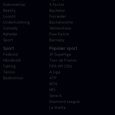
Dokumentar
X Factor
Reality
Bachelor
Livsstil
Forræder
Underholdning
Bachelorette
Comedy
Yellowstone
Nyheder
Paw Patrol
Sport
Barnaby
Sport
Populær sport
Fodbold
3F Superliga
Håndbold
Tour de France
Cykling
FIFA VM 2026
Tennis
A Liga
Badminton
ATP
WTA
NFL
Serie A
Diamond League
La Vuelta