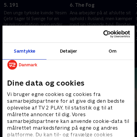
5. 191
6. The Fog
Den unge tyrkiske kvinde Yesim
Ana arbejder på at afslutte sit
Çetir tager til Sverige for en
ophold i Rusland, men kæmper
lægekonsultation, men ender
med sin stigende tvivl. Benitas
med at blive opereret af Paolo
søgen efter svar fører hende
Macchiarini.
om på den anden side af
25. juni 2026 • 47 min
25. juni 2026 • 46 min
jorden.
Samtykke
Detaljer
Om
Andre så også
Dine data og cookies
Vi bruger egne cookies og cookies fra
samarbejdspartnere for at give dig den bedste
oplevelse af TV 2 PLAY, til statistik og til at
målrette annoncer til dig. Vores
samarbejdspartnere kan anvende cookie-data til
Top Dog
The Au Pair
målrettet markedsføring på egne og andres
Krimi & Spænding • 1 sæsoner
Krimi & Spændi
platforme. Du kan til- og fravælge cookies