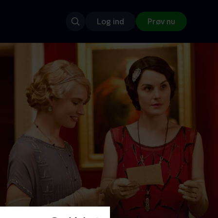
Log ind
Prøv nu