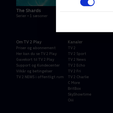
The Shards
Serier • 1 sæsoner
Om TV 2 Play
Kanaler
Priser og abonnement
TV 2
Her kan du se TV 2 Play
TV 2 Sport
Gavekort til TV 2 Play
TV 2 News
Support og Kundecenter
TV 2 Echo
Vilkår og betingelser
TV 2 Fri
TV 2 NEWS i offentligt rum
TV 2 Charlie
C More
BritBox
SkyShowtime
Oiii