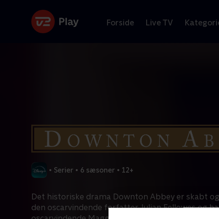
Forside
Live TV
Kategori
•
Serier
•
6 sæsoner
•
12+
Det historiske drama Downton Abbey er skabt og
den oscarvindende forfatter Julian Fellowes og ha
oscarvindende Maggie Smith i hovedrollen som e