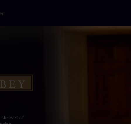
er
 skrevet af
r den
nkegrevinden