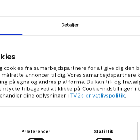
 Serien
tefolk og
ers traditioner
Detaljer
ns indtog. Den
neville og
kies
g cookies fra samarbejdspartnere for at give dig den b
l at målrette annoncer til dig. Vores samarbejdspartner
ing på egne og andres platforme. Du kan til- og fravæl
amtykke tilbage ved at klikke på ’Cookie-indstillinger’ i
handler dine oplysninger i
TV 2s privatlivspolitik
.
Samtykkevalg
Præferencer
Statistik