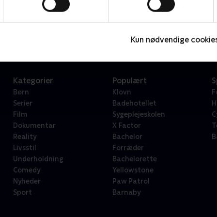
Star Wars: Visions Presents - The Ninth Jedi
L
Serier • 1 sæsoner
2
Kun nødvendige cookie
Kategorier
Populært
S
Børn
Klovn
F
Serier
Badehotellet
H
Film
Sygeplejeskolen
C
Dokumentar
X Factor
T
Reality
Bachelor
B
Livsstil
Forræder
Underholdning
Bachelorette
Comedy
Yellowstone
Nyheder
Paw Patrol
Sport
Barnaby