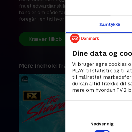
fra et edwardiansk landsted i 1910’ernes England.
handler om både familien Crawley og deres tjenes
foregår i en tid hvor de sidste rester af århundred
Samtykke
bliver visket ud af verdenskrigen og modernitete
stjernebesatte rolleliste inkluderer også Hugh Bon
Elizabeth McGovern.
Kræver tilkøb
Dine data og coo
Vi bruger egne cookies o
Mere indhold fra Disney+
PLAY, til statistik og ti
til målrettet markedsfør
du kan altid trække dit s
mere om hvordan TV 2 be
Nødvendig