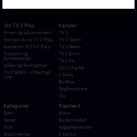
Om TV 2 Play
Kanaler
Priser og abonnement
TV 2
Her kan du se TV 2 Play
TV 2 Sport
Gavekort til TV 2 Play
TV 2 News
Support og
TV 2 Echo
Kundecenter
TV 2 Fri
Vilkår og betingelser
TV 2 Charlie
TV 2 NEWS i offentligt
C More
rum
BritBox
SkyShowtime
Oiii
Kategorier
Populært
Børn
Klovn
Serier
Badehotellet
Film
Sygeplejeskolen
Dokumentar
X Factor