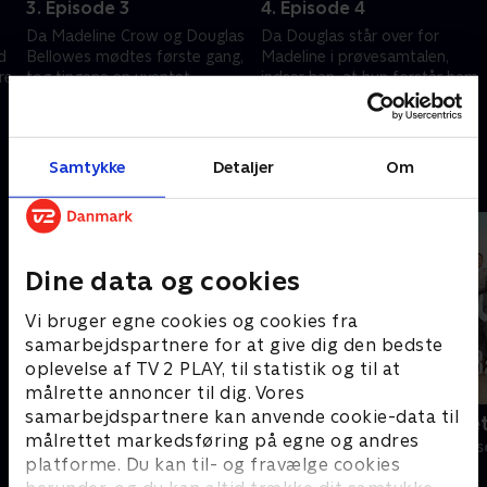
3. Episode 3
4. Episode 4
Da Madeline Crow og Douglas
Da Douglas står over for
d
Bellowes mødtes første gang,
Madeline i prøvesamtalen,
re
tog tingene en uventet
indser han, at hun forstår ham
drejning. Tre år senere kan
langt bedre, end han havde
fortiden være med til at
troet. Samtalen bliver en kamp
5. september 2024 • 40 min
5. september 2024 • 45 min
påvirke nutiden
om vilje og ord
Samtykke
Detaljer
Om
Andre så også
Dine data og cookies
Vi bruger egne cookies og cookies fra
samarbejdspartnere for at give dig den bedste
oplevelse af TV 2 PLAY, til statistik og til at
målrette annoncer til dig. Vores
samarbejdspartnere kan anvende cookie-data til
Klovn
Badehotelle
målrettet markedsføring på egne og andres
Komedie • 11 sæsoner
Drama • 10 sæs
platforme. Du kan til- og fravælge cookies