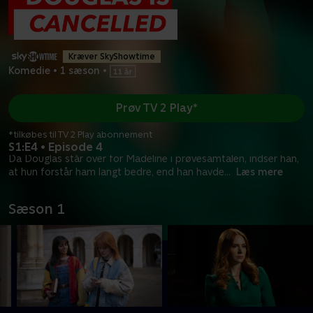
Kræver SkyShowtime
Komedie
•
1 sæson
•
Prøv TV 2 Play*
*tilkøbes til TV 2 Play abonnement
S1:E4 • Episode 4
Da Douglas står over for Madeline i prøvesamtalen, indser han,
at hun forstår ham langt bedre, end han havde
...
Læs mere
Sæson 1