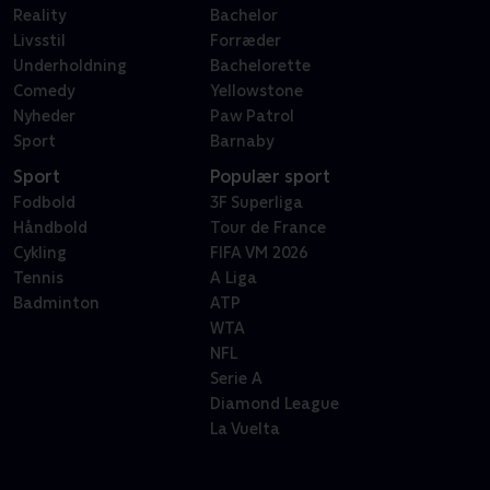
Reality
Bachelor
Livsstil
Forræder
Underholdning
Bachelorette
Comedy
Yellowstone
Nyheder
Paw Patrol
Sport
Barnaby
Sport
Populær sport
Fodbold
3F Superliga
Håndbold
Tour de France
Cykling
FIFA VM 2026
Tennis
A Liga
Badminton
ATP
WTA
NFL
Serie A
Diamond League
La Vuelta