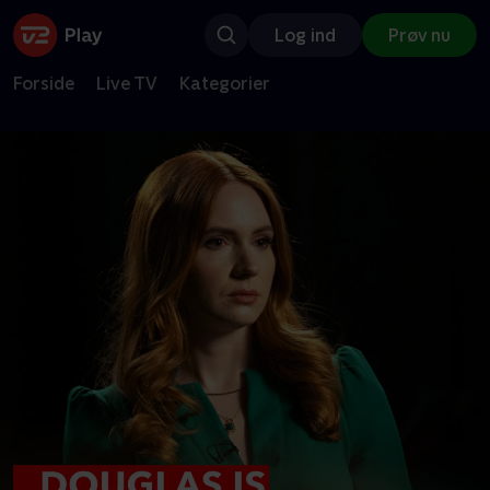
Log ind
Prøv nu
Forside
Live TV
Kategorier