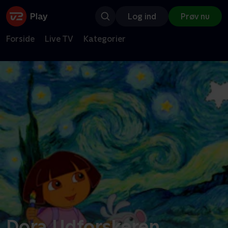
Log ind
Prøv nu
Forside
Live TV
Kategorier
Dora Udforskeren