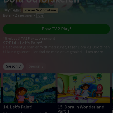
Kræver SkyShowtime
Børn
•
2 sæsoner
•
Prøv TV 2 Play*
*tilkøbes til TV 2 Play abonnement
S7:E14 • Let's Paint!
På et eventyr, som er fyldt med kunst, tager Dora og Boots hen
til Kunstgalleriet. Her skal de male et vægmaleri
...
Læs mere
Sæson 7
Sæson 8
14. Let's Paint!
15. Dora in Wonderland
Part 1