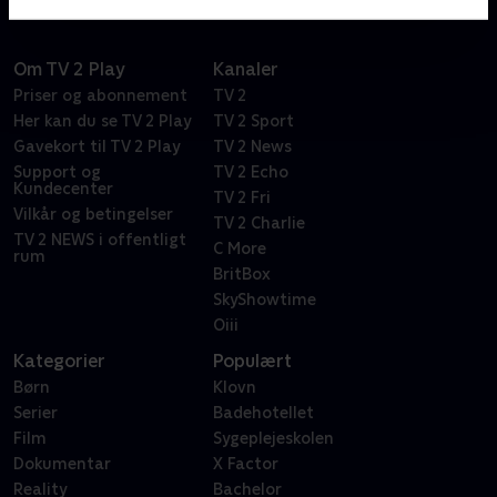
Om TV 2 Play
Kanaler
Priser og abonnement
TV 2
Her kan du se TV 2 Play
TV 2 Sport
Gavekort til TV 2 Play
TV 2 News
Support og
TV 2 Echo
Kundecenter
TV 2 Fri
Vilkår og betingelser
TV 2 Charlie
TV 2 NEWS i offentligt
C More
rum
BritBox
SkyShowtime
Oiii
Kategorier
Populært
Børn
Klovn
Serier
Badehotellet
Film
Sygeplejeskolen
Dokumentar
X Factor
Reality
Bachelor