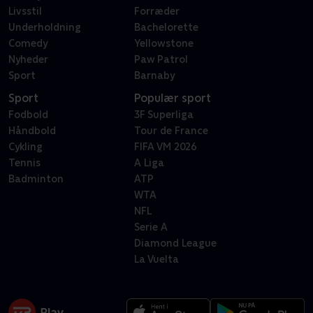
Livsstil
Forræder
Underholdning
Bachelorette
Comedy
Yellowstone
Nyheder
Paw Patrol
Sport
Barnaby
Sport
Populær sport
Fodbold
3F Superliga
Håndbold
Tour de France
Cykling
FIFA VM 2026
Tennis
A Liga
Badminton
ATP
WTA
NFL
Serie A
Diamond League
La Vuelta