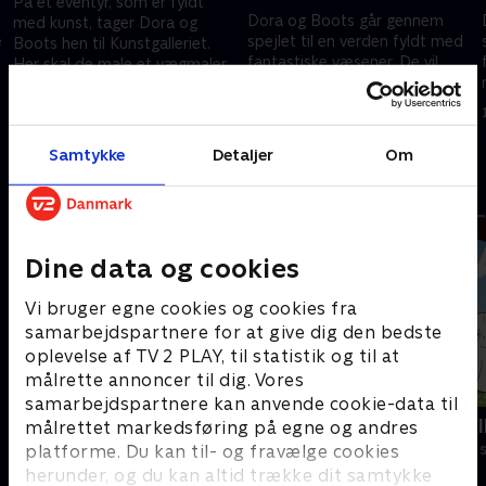
På et eventyr, som er fyldt
Dora og Boots går gennem
med kunst, tager Dora og
e
spejlet til en verden fyldt med
Boots hen til Kunstgalleriet.
fantastiske væsener. De vil
Her skal de male et vægmaleri
redde deres killinger, som er på
sammen med deres ven
1. juli 2021 • 22 min
vej til teselskab hos den Røde
Daniela.
1. juli 2021 • 20 min
Dronning.
Samtykke
Detaljer
Om
Andre så også
Dine data og cookies
Vi bruger egne cookies og cookies fra
samarbejdspartnere for at give dig den bedste
oplevelse af TV 2 PLAY, til statistik og til at
målrette annoncer til dig. Vores
samarbejdspartnere kan anvende cookie-data til
Miniteve: Verdens dyr
Laban det li
målrettet markedsføring på egne og andres
Børneserier • 1 sæsoner
Børneserier • 1
platforme. Du kan til- og fravælge cookies
herunder, og du kan altid trække dit samtykke