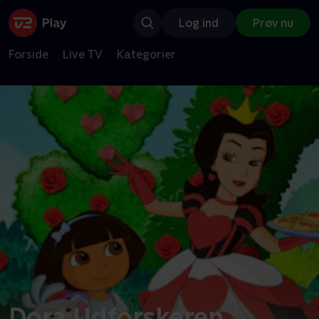
Log ind
Prøv nu
Forside
Live TV
Kategorier
Dora Udforskeren