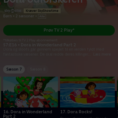
Kræver SkyShowtime
Børn
•
2 sæsoner
•
Prøv TV 2 Play*
*tilkøbes til TV 2 Play abonnement
S7:E16 • Dora in Wonderland Part 2
Dora og Boots går gennem spejlet til en verden fyldt med
fantastiske væsener. De skal redde deres killinger,
...
Læs mere
Sæson 7
Sæson 8
16. Dora in Wonderland
17. Dora Rocks!
Part 2