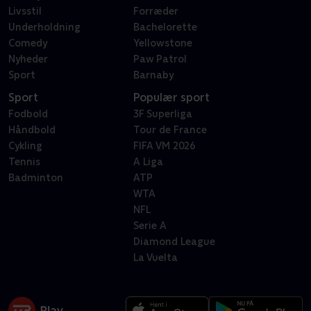
Livsstil
Forræder
Underholdning
Bachelorette
Comedy
Yellowstone
Nyheder
Paw Patrol
Sport
Barnaby
Sport
Populær sport
Fodbold
3F Superliga
Håndbold
Tour de France
Cykling
FIFA VM 2026
Tennis
A Liga
Badminton
ATP
WTA
NFL
Serie A
Diamond League
La Vuelta