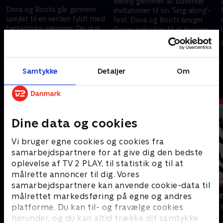
Benny glemmer at udsende
Dora og Boots går gennem
invitationer til sin 'Sing along'-
spejlet til en verden fyldt med
fest. Dora og Boots bruger
fantastiske væsener. De skal
Doras mikrofon til at invitere
å
redde deres killinger, som er på
alle deres venner med til
1. juli 2021 • 22 min
vej til teselskab hos den Røde
syngefesten.
1. juli 2021 • 23 min
Dronning.
Samtykke
Detaljer
Om
Andre så også
Dine data og cookies
Vi bruger egne cookies og cookies fra
samarbejdspartnere for at give dig den bedste
oplevelse af TV 2 PLAY, til statistik og til at
målrette annoncer til dig. Vores
samarbejdspartnere kan anvende cookie-data til
Totally Spies
Miniteve: Ve
målrettet markedsføring på egne og andres
Børneserier • 2 sæsoner
Børneserier • 1
platforme. Du kan til- og fravælge cookies
herunder, og du kan altid trække dit samtykke