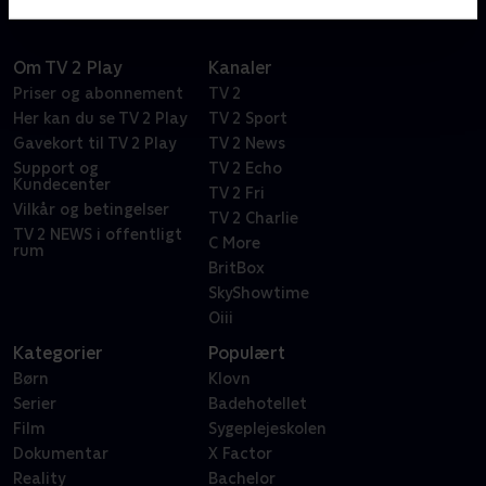
Om TV 2 Play
Kanaler
Priser og abonnement
TV 2
Her kan du se TV 2 Play
TV 2 Sport
Gavekort til TV 2 Play
TV 2 News
Support og
TV 2 Echo
Kundecenter
TV 2 Fri
Vilkår og betingelser
TV 2 Charlie
TV 2 NEWS i offentligt
C More
rum
BritBox
SkyShowtime
Oiii
Kategorier
Populært
Børn
Klovn
Serier
Badehotellet
Film
Sygeplejeskolen
Dokumentar
X Factor
Reality
Bachelor