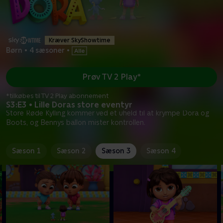
Kræver SkyShowtime
Børn
•
4 sæsoner
•
Prøv TV 2 Play*
*tilkøbes til TV 2 Play abonnement
S3:E3 • Lille Doras store eventyr
Store Røde Kylling kommer ved et uheld til at krympe Dora og
Boots, og Bennys ballon mister kontrollen.
Sæson 1
Sæson 2
Sæson 3
Sæson 4