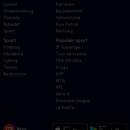
Livsstil
Forræder
Underholdning
Bachelorette
Comedy
Yellowstone
Nyheder
Paw Patrol
Sport
Barnaby
Sport
Populær sport
Fodbold
3F Superliga
Håndbold
Tour de France
Cykling
FIFA VM 2026
Tennis
A Liga
Badminton
ATP
WTA
NFL
Serie A
Diamond League
La Vuelta