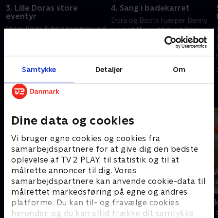
3. Lille Doras store
4. Sang i badekarret
eventyr
Dora og Boots hjælper Benny
Store Røde Kylling kommer ved
med at få selvtillid, og Dora
et uheld til at krympe Dora og
hjælper Boots med at finde en
Boots, og Bennys ballon mister
særlig hjertebanan.
kontrollen.
20. december 2025 • 21 min
Samtykke
Detaljer
Om
20. december 2025 • 21 min
Andre så også
Dine data og cookies
Vi bruger egne cookies og cookies fra
samarbejdspartnere for at give dig den bedste
oplevelse af TV 2 PLAY, til statistik og til at
målrette annoncer til dig. Vores
samarbejdspartnere kan anvende cookie-data til
målrettet markedsføring på egne og andres
F for får
Kæmpemaskin
platforme. Du kan til- og fravælge cookies
herunder, og du kan altid trække dit samtykke
Børneserier • 5 sæsoner
Børneserier • 1