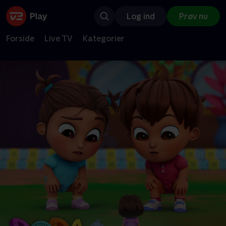
Log ind
Prøv nu
Forside
Live TV
Kategorier