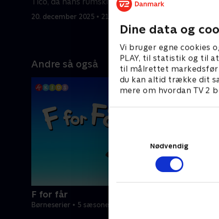
Tico, da hans rumskib går i stykker.
3. april 20
20. december 2025 • 21 min
Dine data og coo
Vi bruger egne cookies o
PLAY, til statistik og ti
Andre så også
til målrettet markedsfør
du kan altid trække dit s
mere om hvordan TV 2 be
Nødvendig
F for får
Børneserier • 5 sæsoner