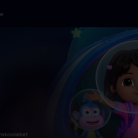
er
gnskovsløbet