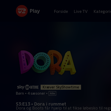
Forside
Live TV
Kategori
Kræver SkyShowtime
Børn
•
4 sæsoner
•
S3:E13 • Dora i rummet
Dora og Boots får hjælp til at fikse løbesko til re