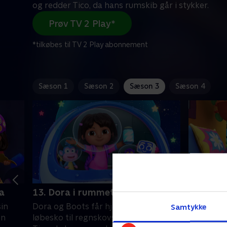
og redder Tico, da hans rumskib går i stykker.
Prøv TV 2 Play*
*tilkøbes til TV 2 Play abonnement
Sæson 1
Sæson 2
Sæson 3
Sæson 4
a
13. Dora i rummet
1. Rygs
sin
Dora og Boots får hjælp til at fikse
Dora find
Samtykke
en
løbesko til regnskovsløbet og redder
Boots’ t