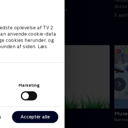
redder
sig til et show.
dukket
3. april 2026 • 21 min
3. apri
edste oplevelse af TV 2
e kan anvende cookie-data
ge cookies herunder, og
 bunden af siden. Læs
Marketing
Zoo
Muse
s
Acceptér alle
ørneserier • 1 sæsoner
Børnes