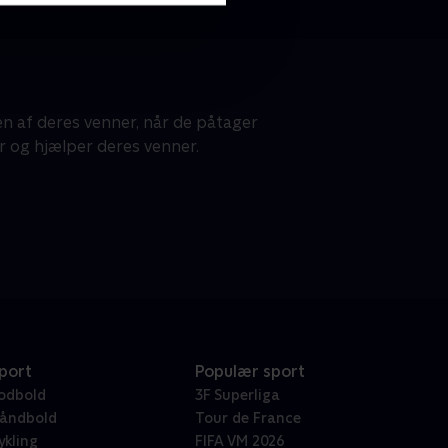
n af deres venner, når de påtager
r og hjælper deres venner.
port
Populær sport
odbold
3F Superliga
åndbold
Tour de France
ykling
FIFA VM 2026