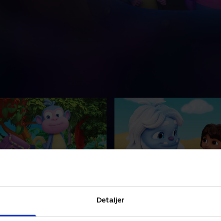
æks amulet
2. Mito drømmer om La 
Detaljer
er Rygsæks tabte amulet og
Dora hjælper en yeti med at 
abte banansengetæppe.
stranden, og hun lærer en s