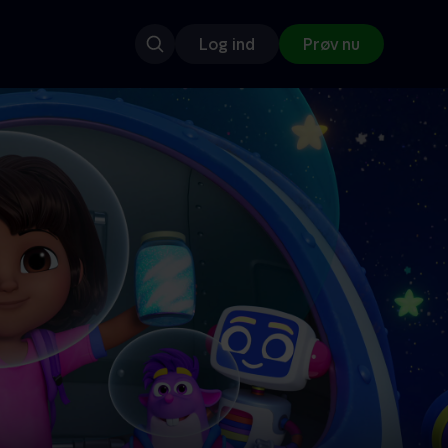
Log ind
Prøv nu