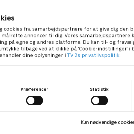
cykle.
26 • 21 min
3. april 2026 • 21 min
kies
g cookies fra samarbejdspartnere for at give dig den b
l at målrette annoncer til dig. Vores samarbejdspartner
ing på egne og andres platforme. Du kan til- og fravæl
amtykke tilbage ved at klikke på ’Cookie-indstillinger’ i
handler dine oplysninger i
TV 2s privatlivspolitik
.
Samtykkevalg
Præferencer
Statistik
Teletubbies
Kun nødvendige cookie
Børneserier • 2 sæsoner
B