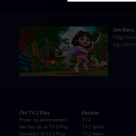
Om Dora
Følg Dora
sig størr
Om TV 2 Play
Kanaler
Priser og abonnement
TV 2
Her kan du se TV 2 Play
TV 2 Sport
Gavekort til TV 2 Play
TV 2 News