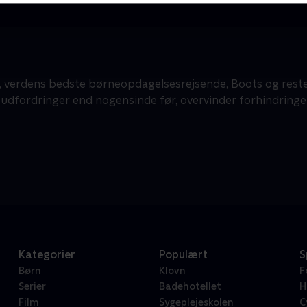
, verdens bedste børneopdagelsesrejsende, Boots og reste
e udfordringer end nogensinde før, overvinder forhindringe
Kategorier
Populært
S
Børn
Klovn
F
Serier
Badehotellet
H
Film
Sygeplejeskolen
C