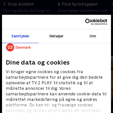
7. Stop bolden!
8. Find Sprintegøjen
Dora og Boots skal følge en
Dora hjælper bedstemor med
axolotl-unge hjem. Dora skal
at færdiggøre hendes
redde den Store Røde Kylling,
fotoalbum med fugle, og Dora
som er fanget i en
og Boots skal finde Loritos
kæmpeboble.
mor.
27. juli 2024 • 21 min
27. juli 2024 • 21 min
Samtykke
Detaljer
Om
Andre så også
Dine data og cookies
Vi bruger egne cookies og cookies fra
samarbejdspartnere for at give dig den bedste
oplevelse af TV 2 PLAY, til statistik og til at
målrette annoncer til dig. Vores
samarbejdspartnere kan anvende cookie-data til
målrettet markedsføring på egne og andres
F for får
Zoo
platforme. Du kan til- og fravælge cookies
herunder, og du kan altid trække dit samtykke
Børneserier • 5 sæsoner
Børneserier • 1