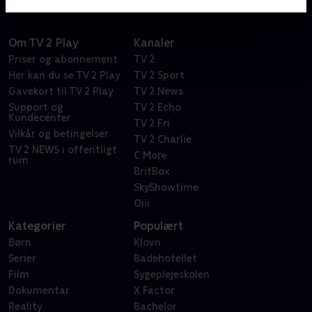
Om TV 2 Play
Kanaler
Priser og abonnement
TV 2
Her kan du se TV 2 Play
TV 2 Sport
Gavekort til TV 2 Play
TV 2 News
Support og
TV 2 Echo
Kundecenter
TV 2 Fri
Vilkår og betingelser
TV 2 Charlie
TV 2 NEWS i offentligt
C More
rum
BritBox
SkyShowtime
Oiii
Kategorier
Populært
Børn
Klovn
Serier
Badehotellet
Film
Sygeplejeskolen
Dokumentar
X Factor
Reality
Bachelor