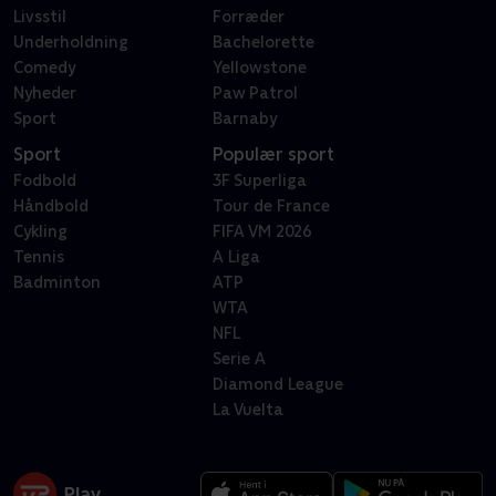
Livsstil
Forræder
Underholdning
Bachelorette
Comedy
Yellowstone
Nyheder
Paw Patrol
Sport
Barnaby
Sport
Populær sport
Fodbold
3F Superliga
Håndbold
Tour de France
Cykling
FIFA VM 2026
Tennis
A Liga
Badminton
ATP
WTA
NFL
Serie A
Diamond League
La Vuelta