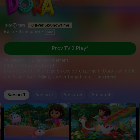
Kræver SkyShowtime
Børn
•
4 sæsoner
•
Prøv TV 2 Play*
*tilkøbes til TV 2 Play abonnement
S1:E7 • Stop bolden!
Dora og Boots skal følge en axolotl-unge hjem. Dora skal redde
den Store Røde Kylling, som er fanget i en
...
Læs mere
Sæson 1
Sæson 2
Sæson 3
Sæson 4