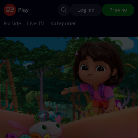
Log ind
Prøv nu
Forside
Live TV
Kategorier