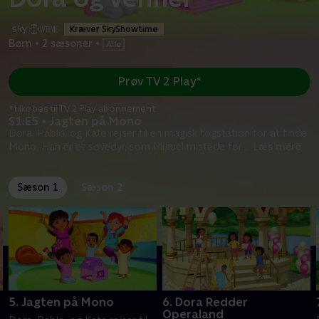
Kræver SkyShowtime
Børn
•
2 sæsoner
•
Prøv TV 2 Play*
*tilkøbes til TV 2 Play abonnement
S1:E5 • Jagten på Mono
Dora, Pablo, og Kate rejser til en magisk togstation for at finde
Mono. Han er et sovedyr, som Miguel mistede før
...
Læs mere
Sæson 1
Sæson 2
5. Jagten på Mono
6. Dora Redder
Operaland