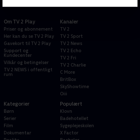
Om TV 2 Play
Kanaler
Priser og abonnement
TV 2
Her kan du se TV 2 Play
TV 2 Sport
Gavekort til TV 2 Play
TV 2 News
Support og
TV 2 Echo
Kundecenter
TV 2 Fri
Vilkår og betingelser
TV 2 Charlie
TV 2 NEWS i offentligt
C More
rum
BritBox
SkyShowtime
Oiii
Kategorier
Populært
Børn
Klovn
Serier
Badehotellet
Film
Sygeplejeskolen
Dokumentar
X Factor