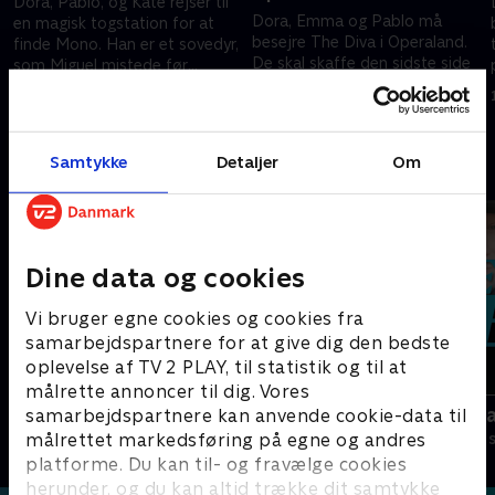
Dora, Pablo, og Kate rejser til
Dora, Emma og Pablo må
en magisk togstation for at
besejre The Diva i Operaland.
finde Mono. Han er et sovedyr,
De skal skaffe den sidste side
som Miguel mistede før
af operaen, som Emma skal
sengetid.
1. juli 2021 • 22 min
synge til hendes bedstemors
1. juli 2021 • 22 min
fødselsdag.
Samtykke
Detaljer
Om
Andre så også
Dine data og cookies
Vi bruger egne cookies og cookies fra
samarbejdspartnere for at give dig den bedste
oplevelse af TV 2 PLAY, til statistik og til at
målrette annoncer til dig. Vores
Miraculous
Se hva jeg k
samarbejdspartnere kan anvende cookie-data til
målrettet markedsføring på egne og andres
Børneserier • 3 sæsoner
Børneserier • 2
platforme. Du kan til- og fravælge cookies
herunder, og du kan altid trække dit samtykke