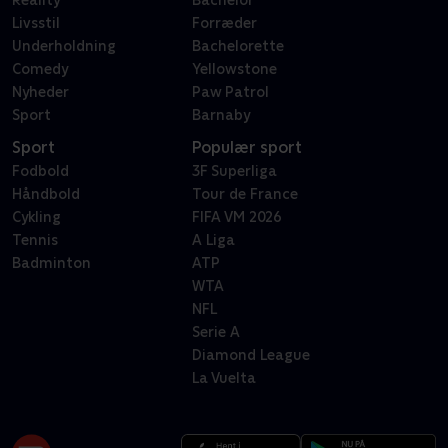
Reality
Bachelor
Livsstil
Forræder
Underholdning
Bachelorette
Comedy
Yellowstone
Nyheder
Paw Patrol
Sport
Barnaby
Sport
Populær sport
Fodbold
3F Superliga
Håndbold
Tour de France
Cykling
FIFA VM 2026
Tennis
A Liga
Badminton
ATP
WTA
NFL
Serie A
Diamond League
La Vuelta