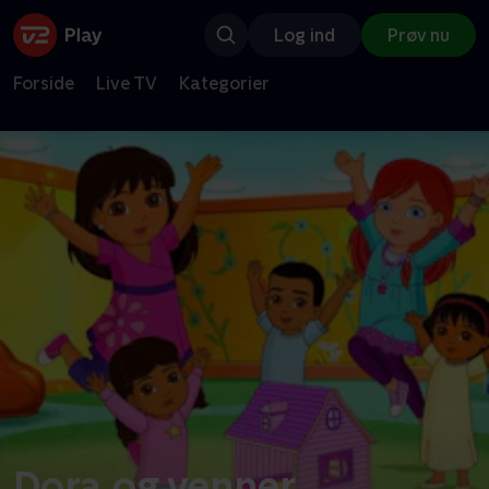
Log ind
Prøv nu
Forside
Live TV
Kategorier
Dora og venner