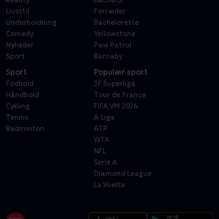
Reality
Bachelor
Livsstil
Forræder
Underholdning
Bachelorette
Comedy
Yellowstone
Nyheder
Paw Patrol
Sport
Barnaby
Sport
Populær sport
Fodbold
3F Superliga
Håndbold
Tour de France
Cykling
FIFA VM 2026
Tennis
A Liga
Badminton
ATP
WTA
NFL
Serie A
Diamond League
La Vuelta