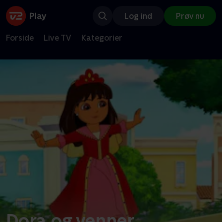
Log ind
Prøv nu
Forside
Live TV
Kategorier
Dora og venner