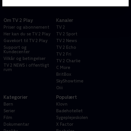
Om TV 2 Play
Kanaler
Priser og abonnement
TV 2
Her kan du se TV 2 Play
TV 2 Sport
Gavekort til TV 2 Play
TV 2 News
Support og
TV 2 Echo
Kundecenter
TV 2 Fri
Vilkår og betingelser
TV 2 Charlie
TV 2 NEWS i offentligt
C More
rum
BritBox
SkyShowtime
Oiii
Kategorier
Populært
Børn
Klovn
Serier
Badehotellet
Film
Sygeplejeskolen
Dokumentar
X Factor