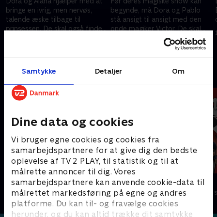
Dora og Alana hjælper med at
Før deres magiske show kan
bringe en ivrig, men nervøs,
begynde, må Dora og Pablo
talende æske tilbage til
stå ansigt til ansigt med den
prinsessen. De skal også finde
onde magiker Victor. De skal
kjoler til deres kongelige bal.
have Pablos fars magiske hat
1. juli 2021 • 22 min
1. juli 2021 • 22 min
tilbage.
Samtykke
Detaljer
Om
Andre så også
Dine data og cookies
Vi bruger egne cookies og cookies fra
samarbejdspartnere for at give dig den bedste
oplevelse af TV 2 PLAY, til statistik og til at
målrette annoncer til dig. Vores
F for får
Miraculous
samarbejdspartnere kan anvende cookie-data til
målrettet markedsføring på egne og andres
Børneserier • 5 sæsoner
Børneserier • 3
platforme. Du kan til- og fravælge cookies
herunder, og du kan altid trække dit samtykke