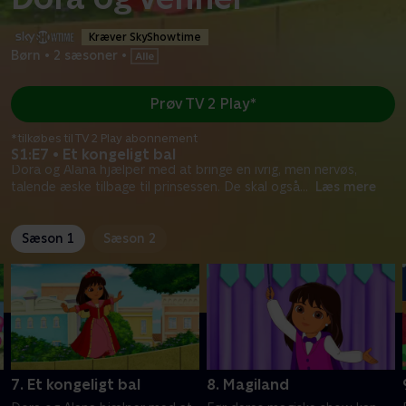
Kræver SkyShowtime
Børn
•
2 sæsoner
•
Prøv TV 2 Play*
*tilkøbes til TV 2 Play abonnement
S1:E7 • Et kongeligt bal
Dora og Alana hjælper med at bringe en ivrig, men nervøs,
talende æske tilbage til prinsessen. De skal også
...
Læs mere
Sæson 1
Sæson 2
7. Et kongeligt bal
8. Magiland