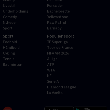
Reality
Bachelor
Livsstil
Forræder
Underholdning
Bachelorette
Comedy
Yellowstone
Nyheder
Paw Patrol
Sport
Barnaby
Sport
Populær sport
Fodbold
3F Superliga
Håndbold
Tour de France
Cykling
FIFA VM 2026
Tennis
A Liga
Badminton
ATP
WTA
NFL
Serie A
Diamond League
La Vuelta