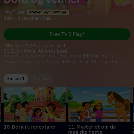
Kræver SkyShowtime
Børn
•
2 sæsoner
•
Prøv TV 2 Play*
*tilkøbes til TV 2 Play abonnement
S1:E10 • Dora i Urenes land
Da uret i Zoo stopper, må Dora, Emma, ¶¶Pablo, og fire
musikalske dyr fra uret rejse til Urenes Land. De
...
Læs mere
Sæson 1
Sæson 2
10. Dora i Urenes land
11. Mysteriet om de
magiske heste