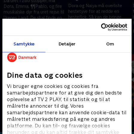
Da uret i Zoo stopper, må
Dora og Naiya må overliste
Dora, Emma, ¶¶Pablo, og fire
hestetyve for at redde en
musikalske dyr fra uret rejse til
hesteflok. Så kan de bringe
Urenes Land. De skal finde en
hestene tilbage til byens gård,
magisk nøgle for at trække
1. juli 2021 • 22 min
hvor børnene kan ride på dem.
uret op igen.
1. juli 2021 • 22 min
Samtykke
Detaljer
Om
Andre så også
Dine data og cookies
Vi bruger egne cookies og cookies fra
samarbejdspartnere for at give dig den bedste
oplevelse af TV 2 PLAY, til statistik og til at
målrette annoncer til dig. Vores
F for får
Miraculous
samarbejdspartnere kan anvende cookie-data til
målrettet markedsføring på egne og andres
Børneserier • 5 sæsoner
Børneserier • 3
platforme. Du kan til- og fravælge cookies
herunder, og du kan altid trække dit samtykke