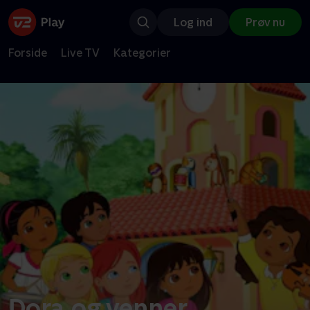
Log ind
Prøv nu
Forside
Live TV
Kategorier
Dora og venner