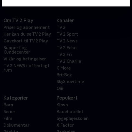
Om TV 2 Play
Kanaler
Priser og abonnement
TV 2
Her kan du se TV 2 Play
TV 2 Sport
Gavekort til TV 2 Play
TV 2 News
Support og
TV 2 Echo
Kundecenter
TV 2 Fri
Vilkår og betingelser
TV 2 Charlie
TV 2 NEWS i offentligt
C More
rum
BritBox
SkyShowtime
Oiii
Kategorier
Populært
Børn
Klovn
Serier
Badehotellet
Film
Sygeplejeskolen
Dokumentar
X Factor