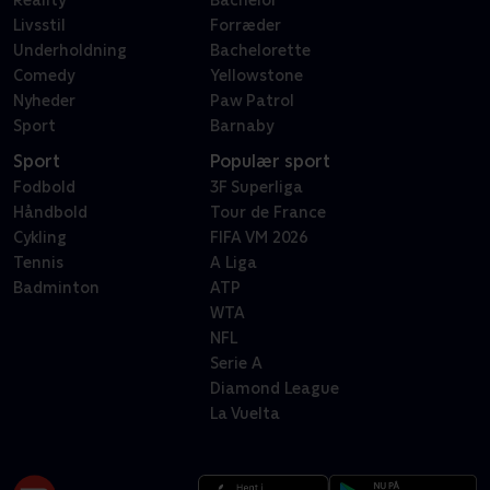
Reality
Bachelor
Livsstil
Forræder
Underholdning
Bachelorette
Comedy
Yellowstone
Nyheder
Paw Patrol
Sport
Barnaby
Sport
Populær sport
Fodbold
3F Superliga
Håndbold
Tour de France
Cykling
FIFA VM 2026
Tennis
A Liga
Badminton
ATP
WTA
NFL
Serie A
Diamond League
La Vuelta