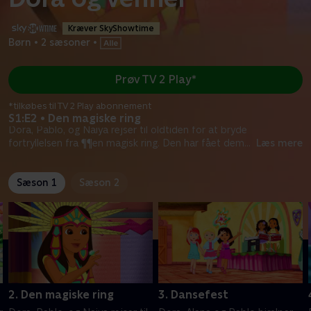
Kræver SkyShowtime
Børn
•
2 sæsoner
•
Prøv TV 2 Play*
*tilkøbes til TV 2 Play abonnement
S1:E2 • Den magiske ring
Dora, Pablo, og Naiya rejser til oldtiden for at bryde
fortryllelsen fra ¶¶en magisk ring. Den har fået dem
...
Læs mere
Sæson 1
Sæson 2
2. Den magiske ring
3. Dansefest