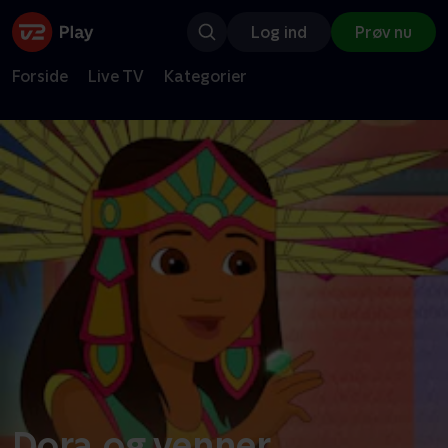
Log ind
Prøv nu
Forside
Live TV
Kategorier
Dora og venner