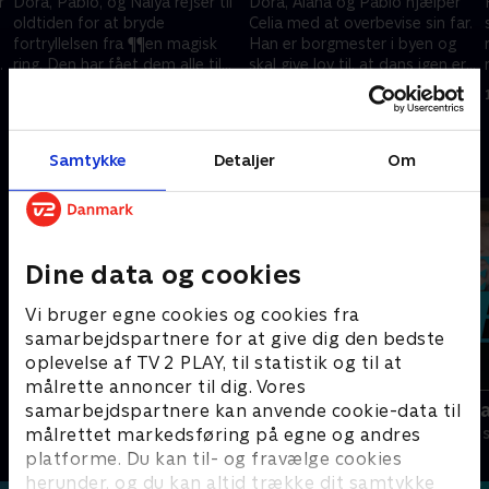
r
Dora, Pablo, og Naiya rejser til
Dora, Alana og Pablo hjælper
oldtiden for at bryde
Celia med at overbevise sin far.
fortryllelsen fra ¶¶en magisk
Han er borgmester i byen og
ring. Den har fået dem alle til
skal give lov til, at dans igen er
at skrumpe.
tilladt i landet Baila.
1. juli 2021 • 22 min
1. juli 2021 • 22 min
Samtykke
Detaljer
Om
Andre så også
Dine data og cookies
Vi bruger egne cookies og cookies fra
samarbejdspartnere for at give dig den bedste
oplevelse af TV 2 PLAY, til statistik og til at
målrette annoncer til dig. Vores
Miraculous
Se hva jeg k
samarbejdspartnere kan anvende cookie-data til
målrettet markedsføring på egne og andres
Børneserier • 3 sæsoner
Børneserier • 2
platforme. Du kan til- og fravælge cookies
herunder, og du kan altid trække dit samtykke