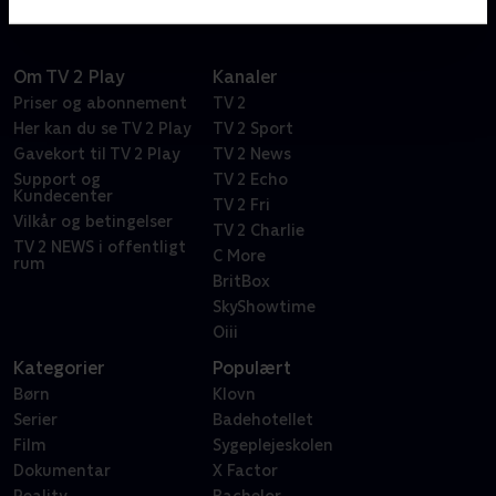
Om TV 2 Play
Kanaler
Priser og abonnement
TV 2
Her kan du se TV 2 Play
TV 2 Sport
Gavekort til TV 2 Play
TV 2 News
Support og
TV 2 Echo
Kundecenter
TV 2 Fri
Vilkår og betingelser
TV 2 Charlie
TV 2 NEWS i offentligt
C More
rum
BritBox
SkyShowtime
Oiii
Kategorier
Populært
Børn
Klovn
Serier
Badehotellet
Film
Sygeplejeskolen
Dokumentar
X Factor