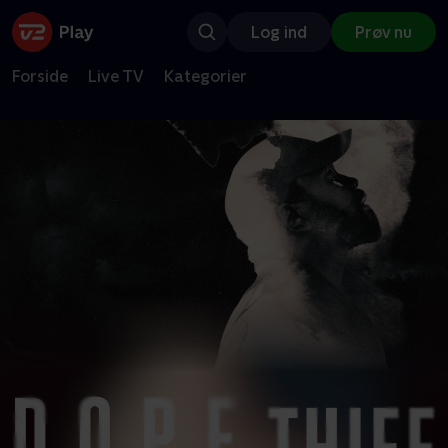
Log ind
Prøv nu
Forside
Live TV
Kategorier