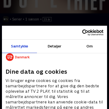
•
Serier
•
1 sæson
•
To livslange venner (Brian Tyree Henry og Wagner Moura) røver
som falske DEA-agenter små narkopushere i Philadelphia. Et
perfekt fupnummer... Lige indtil de vælger det forkerte offer og
bliver jagtet af et kæmpe narkoforetagende.
Samtykke
Detaljer
Om
Kræver tilkøb
Dine data og cookies
Mere indhold fra Apple TV
Vi bruger egne cookies og cookies fra
samarbejdspartnere for at give dig den bedste
oplevelse af TV 2 PLAY, til statistik og til at
målrette annoncer til dig. Vores
samarbejdspartnere kan anvende cookie-data til
målrettet markedsføring på egne og andres