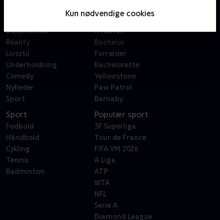
Serier
Badehotellet
Kun nødvendige cookies
Film
Sygeplejeskolen
Dokumentar
X Factor
Reality
Bachelor
Livsstil
Forræder
Underholdning
Bachelorette
Comedy
Yellowstone
Nyheder
Paw Patrol
Sport
Barnaby
Sport
Populær sport
Fodbold
3F Superliga
Håndbold
Tour de France
Cykling
FIFA VM 2026
Tennis
A Liga
Badminton
ATP
WTA
NFL
Serie A
Diamond League