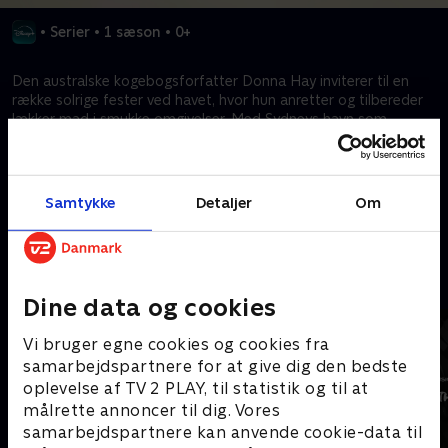
•
Serier
•
1 sæson
•
0+
Den australske kogebogsforfatter Donna Hay inviterer til en
række solrige fester ved havet, hvor hun anretter og tilbereder
lækker mad i smukke omgivelser. Med Sydneys havn som
baggrund forvandler Donna friske råvarer til enkle, men
imponerende retter.
Samtykke
Detaljer
Om
Kræver tilkøb
Mere indhold fra Disney+
Dine data og cookies
Vi bruger egne cookies og cookies fra
samarbejdspartnere for at give dig den bedste
oplevelse af TV 2 PLAY, til statistik og til at
målrette annoncer til dig. Vores
samarbejdspartnere kan anvende cookie-data til