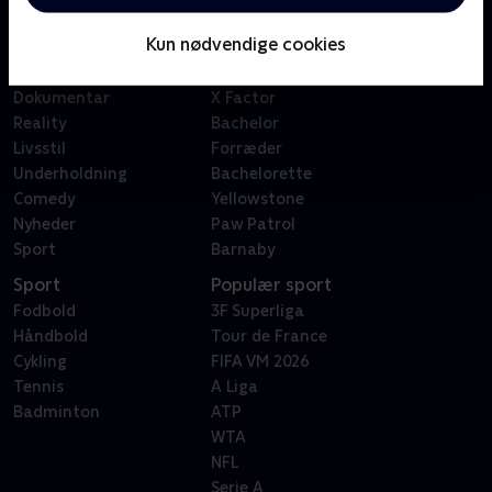
Børn
Klovn
Kun nødvendige cookies
Serier
Badehotellet
Film
Sygeplejeskolen
Dokumentar
X Factor
Reality
Bachelor
Livsstil
Forræder
Underholdning
Bachelorette
Comedy
Yellowstone
Nyheder
Paw Patrol
Sport
Barnaby
Sport
Populær sport
Fodbold
3F Superliga
Håndbold
Tour de France
Cykling
FIFA VM 2026
Tennis
A Liga
Badminton
ATP
WTA
NFL
Serie A