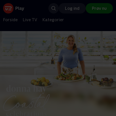
Log ind
Prøv nu
Forside
Live TV
Kategorier