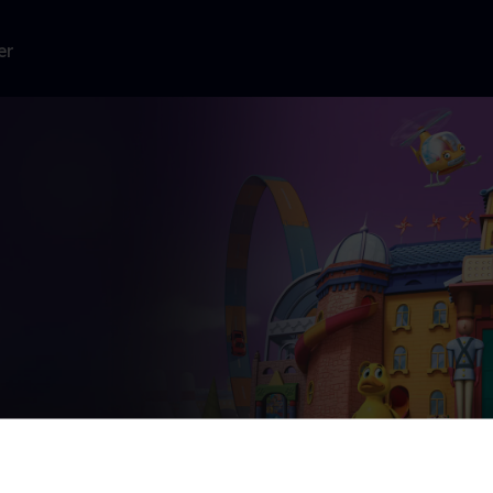
er
n klinik i sit