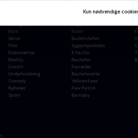
Kun nødvendige cookie
Kategorier
Populært
S
Børn
Klovn
F
Serier
Badehotellet
H
Film
Sygeplejeskolen
C
Dokumentar
X Factor
T
Reality
Bachelor
B
Livsstil
Forræder
Underholdning
Bachelorette
Comedy
Yellowstone
Nyheder
Paw Patrol
Sport
Barnaby
/S