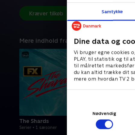
Samtykke
Kræver tilkøb
Dine data og coo
Mere indhold fra Disney+
Vi bruger egne cookies o
PLAY, til statistik og ti
til målrettet markedsfør
du kan altid trække dit s
mere om hvordan TV 2 be
Nødvendig
The Shards
Serier • 1 sæsoner