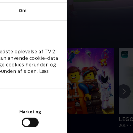
Om
edste oplevelse af TV 2
e kan anvende cookie-data
ge cookies herunder, og
 bunden af siden. Læs
Marketing
EGO filmen 2
LEGO
019 • Film • 1 t. 47 min
2017 • 