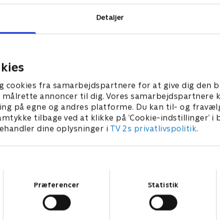
Detaljer
kies
g cookies fra samarbejdspartnere for at give dig den b
l at målrette annoncer til dig. Vores samarbejdspartner
ing på egne og andres platforme. Du kan til- og fravæl
amtykke tilbage ved at klikke på ’Cookie-indstillinger’ i
handler dine oplysninger i
TV 2s privatlivspolitik
.
Samtykkevalg
Præferencer
Statistik
Star Wars: Visions Presents - The Ninth Jedi
L
Serier • 1 sæsoner
2