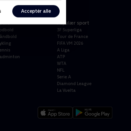
s
Acceptér alle
port
Populær sport
odbold
3F Superliga
åndbold
Tour de France
ykling
FIFA VM 2026
ennis
A Liga
adminton
ATP
WTA
NFL
Serie A
Diamond League
La Vuelta