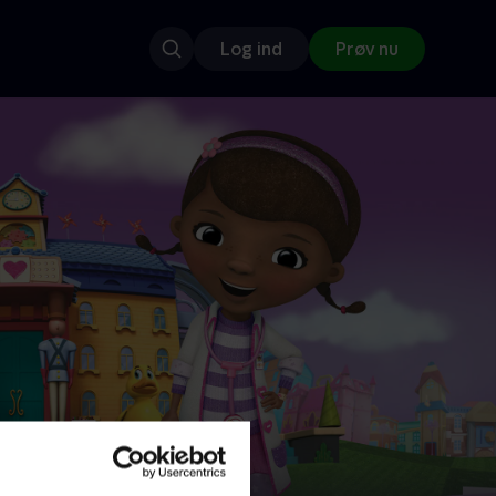
Log ind
Prøv nu