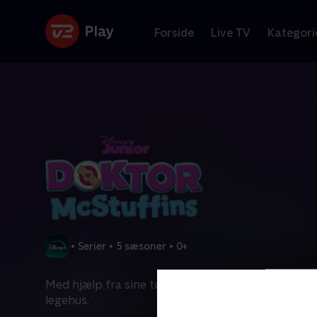
Forside
Live TV
Kategori
•
Serier
•
5 sæsoner
•
0+
Med hjælp fra sine tøjdyr driver Doktor McStuffins e
legehus.