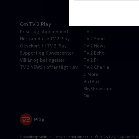
Om TV 2 Play
Kanaler
Priser og abonnement
TV 2
Her kan du se TV 2 Play
TV 2 Sport
Gavekort til TV 2 Play
TV 2 News
Support og Kundecenter
TV 2 Echo
Vilkår og betingelser
TV 2 Fri
TV 2 NEWS i offentligt rum
TV 2 Charlie
C More
BritBox
SkyShowtime
Oiii
Privatlivspolitik
Cookie-indstillinger
©
2026
TV 2 DANMARK A