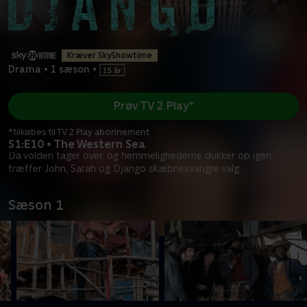
Kræver SkyShowtime
Drama
•
1 sæson
•
Prøv TV 2 Play*
*tilkøbes til TV 2 Play abonnement
S1:E10 • The Western Sea
Da volden tager over, og hemmelighederne dukker op igen,
træffer John, Sarah og Django skæbnesvangre valg.
Sæson 1