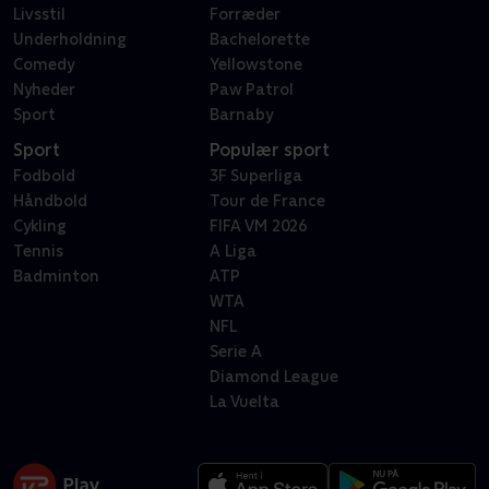
Livsstil
Forræder
Underholdning
Bachelorette
Comedy
Yellowstone
Nyheder
Paw Patrol
Sport
Barnaby
Sport
Populær sport
Fodbold
3F Superliga
Håndbold
Tour de France
Cykling
FIFA VM 2026
Tennis
A Liga
Badminton
ATP
WTA
NFL
Serie A
Diamond League
La Vuelta