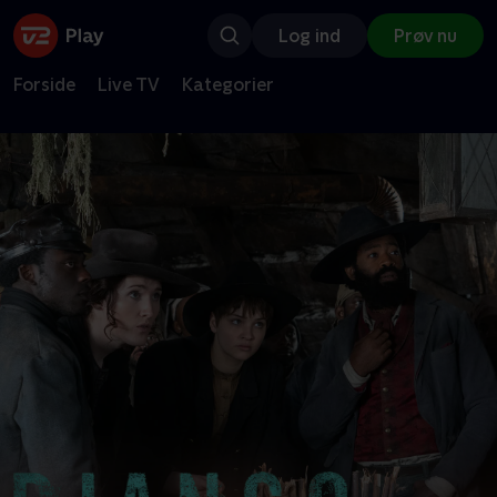
Log ind
Prøv nu
Forside
Live TV
Kategorier