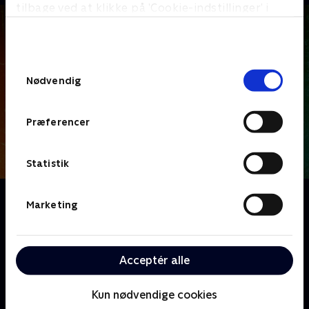
tilbage ved at klikke på ’Cookie-indstillinger’ i
bunden af siden. Læs mere om hvordan TV 2
behandler dine oplysninger i
TV 2s privatlivspolitik
.
Samtykkevalg
Nødvendig
Præferencer
Statistik
Om Django
Marketing
I det amerikanske vesten i 1870'erne er en cowboy,
der hjemsøges af mordet på sin familie, chokeret
over at finde sin datter i live i New Babylon - et hjem
Acceptér alle
for udstødte af alle racer og overbevisninger - hvor
han sværger at blive og beskytte hende.
Kun nødvendige cookies