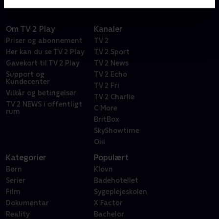
Om TV 2 Play
Kanaler
Priser og abonnement
TV 2
Her kan du se TV 2 Play
TV 2 Sport
Gavekort til TV 2 Play
TV 2 News
Support og
TV 2 Echo
Kundecenter
TV 2 Fri
Vilkår og betingelser
TV 2 Charlie
TV 2 NEWS i offentligt
C More
rum
BritBox
SkyShowtime
Oiii
Kategorier
Populært
Børn
Klovn
Serier
Badehotellet
Film
Sygeplejeskolen
Dokumentar
X Factor
Reality
Bachelor