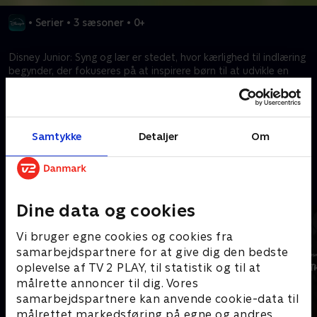
•
Serier
•
3 sæsoner
•
0+
Disney Junior: Syng og lær er stedet, hvor kærlighed til indlæring
begynder, der fokuseres på at inspirere børn til at udvikle en
kærlighed til indlæring igennem Disney-karakterer og magisk
historiefortælling.
Samtykke
Detaljer
Om
Kræver tilkøb
Mere indhold fra Disney+
Dine data og cookies
Vi bruger egne cookies og cookies fra
samarbejdspartnere for at give dig den bedste
oplevelse af TV 2 PLAY, til statistik og til at
målrette annoncer til dig. Vores
samarbejdspartnere kan anvende cookie-data til
målrettet markedsføring på egne og andres