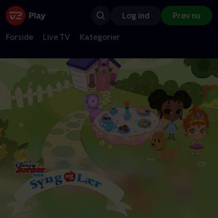
Log ind
Prøv nu
Forside
Live TV
Kategorier