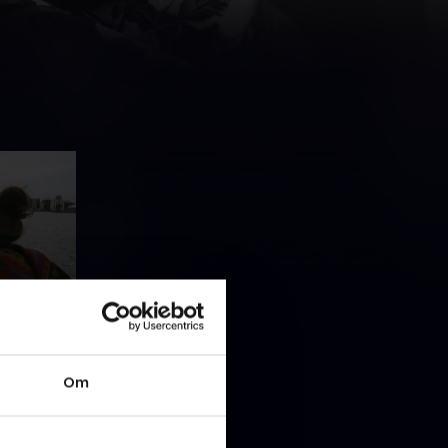
 Josefine
Om
t en helt
y