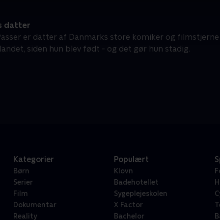
s datter
Passer er datter af Danmarks store komiker og filmstjerne D
andet, siden hun blev født - og det gør hun stadig.
Kategorier
Populært
S
Børn
Klovn
F
Serier
Badehotellet
H
Film
Sygeplejeskolen
C
Dokumentar
X Factor
T
Reality
Bachelor
B