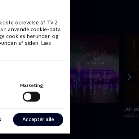
edste oplevelse af TV 2
e kan anvende cookie-data
ge cookies herunder, og
 bunden af siden. Læs
Marketing
ulelys for millioner
Jul p
022 • Livsstil • 46 min
2020 • 
s
Acceptér alle