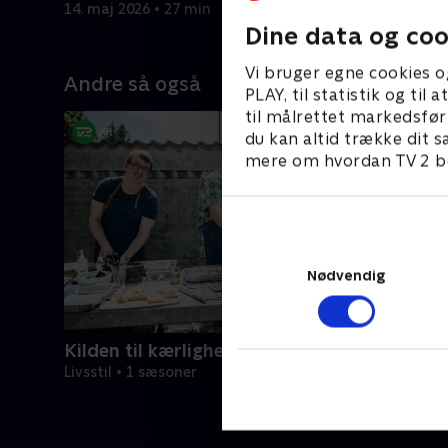
berømte far.
14. maj 2026 • 27 min
14. maj 20
Dine data og coo
Vi bruger egne cookies o
Andre så også
PLAY, til statistik og ti
til målrettet markedsfør
du kan altid trække dit s
mere om hvordan TV 2 be
Nødvendig
Kilden til kærlighed
Livsstil • 1 sæsoner