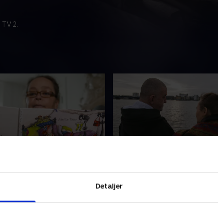
 TV 2.
missen
3. En helt ny begyndelse
er blev skilt fra Josefines
Efter en svær periode fandt
Detaljer
6, og det skabte en stor
Passer ro og erkendelse sam
 rodløshed hos hende. Det
ny begyndelse i Nørresundb
alt, da Dirch døde i 1980.
sammen med sin soulmate.