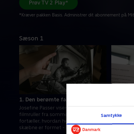
Prøv TV 2 Play*
*Kræver pakken Basis. Administrer dit abonnement på Mit
Sæson 1
1. Den berømte far
2. Skils
Josefine Passer viser private
Dirch Pass
filmruller fra sommerhuset og
mor i 197
Samtykke
fortæller, hvordan hendes liv og
tomhed og
skæbne er formet - med og uden sin
gik helt g