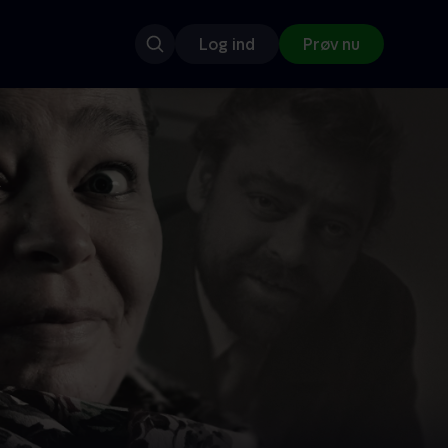
Log ind
Prøv nu