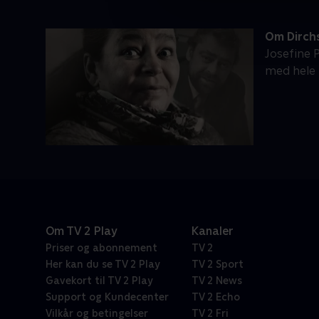
Om Dirch
Josefine 
med hele l
Om TV 2 Play
Kanaler
Priser og abonnement
TV 2
Her kan du se TV 2 Play
TV 2 Sport
Gavekort til TV 2 Play
TV 2 News
Support og Kundecenter
TV 2 Echo
Vilkår og betingelser
TV 2 Fri