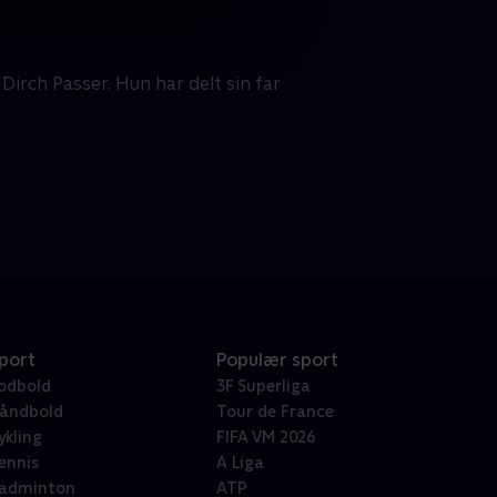
irch Passer. Hun har delt sin far
port
Populær sport
odbold
3F Superliga
åndbold
Tour de France
ykling
FIFA VM 2026
ennis
A Liga
adminton
ATP