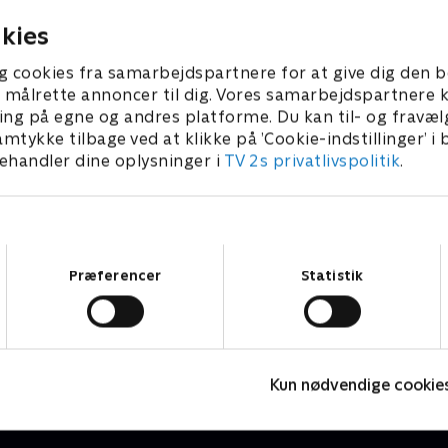
26 • 27 min
14. maj 2026 • 31 min
kies
g cookies fra samarbejdspartnere for at give dig den b
l at målrette annoncer til dig. Vores samarbejdspartner
ing på egne og andres platforme. Du kan til- og fravæl
amtykke tilbage ved at klikke på ’Cookie-indstillinger’ i
handler dine oplysninger i
TV 2s privatlivspolitik
.
Samtykkevalg
Præferencer
Statistik
Det rullende auktionshus
J
Livsstil • 3 sæsoner
2
Kun nødvendige cookie