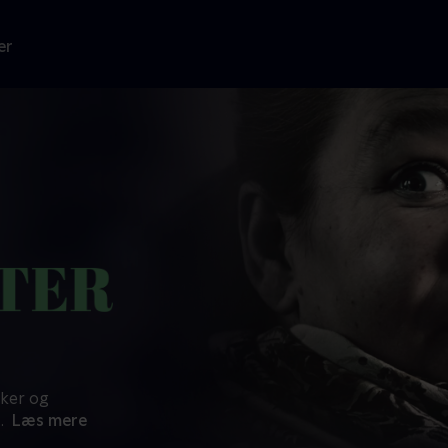
er
iker og
..
Læs mere