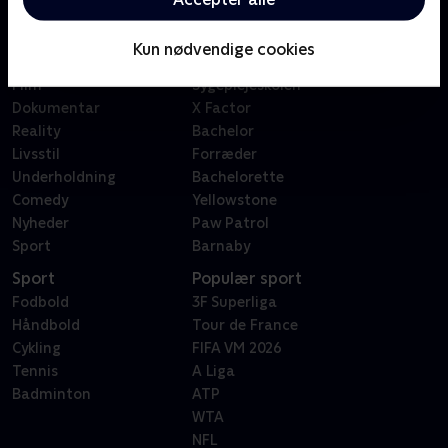
Kategorier
Populært
Børn
Klovn
Kun nødvendige cookies
Serier
Badehotellet
Film
Sygeplejeskolen
Dokumentar
X Factor
Reality
Bachelor
Livsstil
Forræder
Underholdning
Bachelorette
Comedy
Yellowstone
Nyheder
Paw Patrol
Sport
Barnaby
Sport
Populær sport
Fodbold
3F Superliga
Håndbold
Tour de France
Cykling
FIFA VM 2026
Tennis
A Liga
Badminton
ATP
WTA
NFL