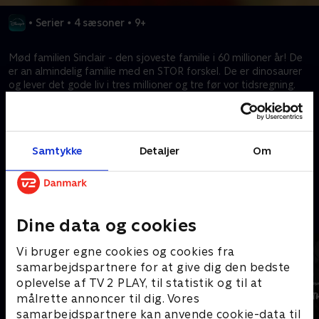
•
Serier
•
4 sæsoner
•
9+
Mød familien Sinclair - den sjoveste familie i 60 millioner år! De
er an almindelig familie med en STOR forskel. De er dinosaurer
og lever det gode liv i tres millioner og tre før vor tidsregning.
Farmand Earl, hans kone Fran, deres børn Robbie, Charlene og
Baby og den iltre bedstemor Ethyl giver et morsomt jurassic-
tvist til dagligdagen.
Samtykke
Detaljer
Om
Kræver tilkøb
Mere indhold fra Disney+
Dine data og cookies
Vi bruger egne cookies og cookies fra
samarbejdspartnere for at give dig den bedste
oplevelse af TV 2 PLAY, til statistik og til at
målrette annoncer til dig. Vores
samarbejdspartnere kan anvende cookie-data til