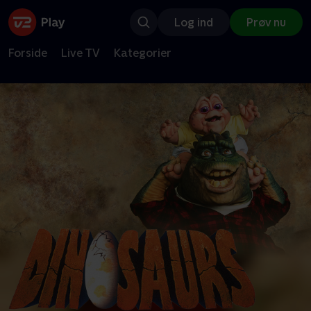
Log ind
Prøv nu
Forside
Live TV
Kategorier