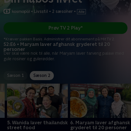
•
Livsstil
•
2 sæsoner
•
Prøv TV 2 Play*
*Kræver pakken Basis. Administrer dit abonnement på Mit TV 2.
S2:E6 • Maryam laver afghansk gryderet til 20
personer
Der skal være nok til alle, når Maryam laver farverig palaw med
gule rosiner og gulerødder.
Sæson 1
Sæson 2
5. Wanida laver thailandsk
6. Maryam laver afghansk
street food
gryderet til 20 personer