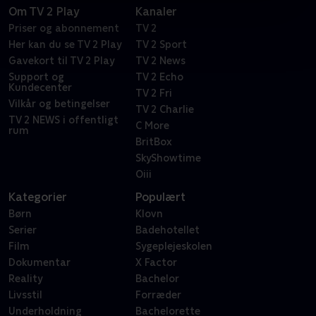
Om TV 2 Play
Kanaler
Priser og abonnement
TV 2
Her kan du se TV 2 Play
TV 2 Sport
Gavekort til TV 2 Play
TV 2 News
Support og
TV 2 Echo
Kundecenter
TV 2 Fri
Vilkår og betingelser
TV 2 Charlie
TV 2 NEWS i offentligt
C More
rum
BritBox
SkyShowtime
Oiii
Kategorier
Populært
Børn
Klovn
Serier
Badehotellet
Film
Sygeplejeskolen
Dokumentar
X Factor
Reality
Bachelor
Livsstil
Forræder
Underholdning
Bachelorette