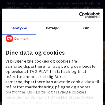
Det er thaimad, som man kun
Der skal være nok til alle, når
g
kan få det i Thailand, når vi
Maryam laver farverig palaw
er
laver kylling med korianderrod
med gule rosiner og
og fermenterede bønner.
gulerødder.
23. november 2025 • 17 min
30. november 2025 • 18 min
Samtykke
Detaljer
Om
Andre så også
Dine data og cookies
Vi bruger egne cookies og cookies fra
samarbejdspartnere for at give dig den bedste
oplevelse af TV 2 PLAY, til statistik og til at
målrette annoncer til dig. Vores
samarbejdspartnere kan anvende cookie-data til
Sæt pris på Danmark - julespecial
Ja for Fanø
målrettet markedsføring på egne og andres
platforme. Du kan til- og fravælge cookies
Livsstil • 6 sæsoner
Livsstil • 9 sæs
herunder, og du kan altid trække dit samtykke
tilbage ved at klikke på ’Cookie-indstillinger’ i