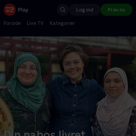
Log ind
Prøv nu
Forside
Live TV
Kategorier
Din nabos livret