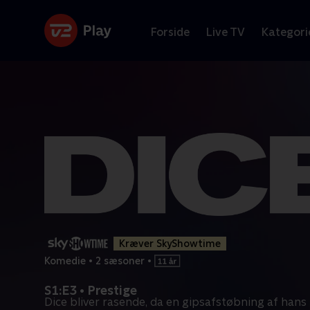
Forside
Live TV
Kategori
Kræver SkyShowtime
Komedie
•
2 sæsoner
•
S1:E3 • Prestige
Dice bliver rasende, da en gipsafstøbning af hans