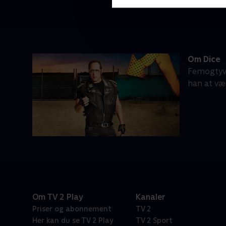
Om Dice
Femogtyve
han at væ
Om TV 2 Play
Kanaler
Priser og abonnement
TV 2
Her kan du se TV 2 Play
TV 2 Sport