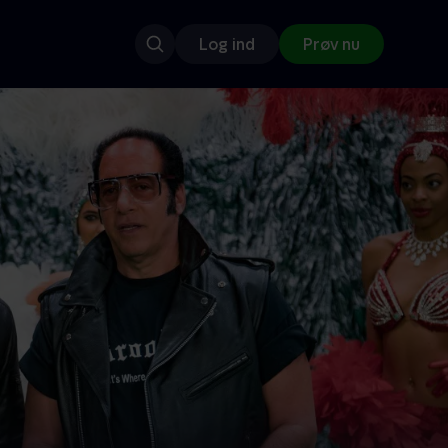
Log ind
Prøv nu