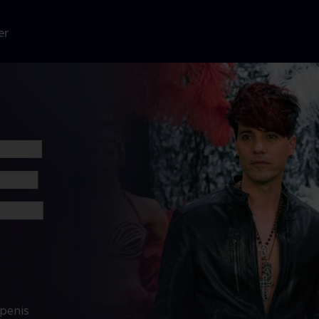
er
 penis