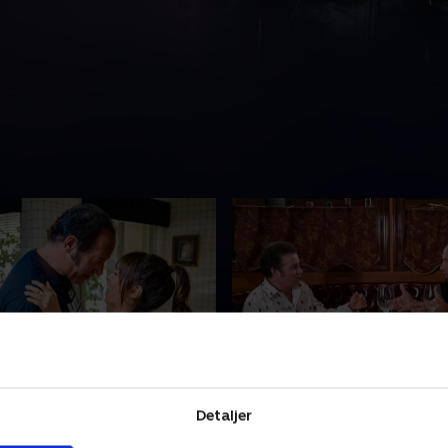
ny
5. Sal Maldonado
ger at finde et arbejde, da
Dice fyres som manager for
Detaljer
er, at Carmen stadig
sønners heavy metal-band 