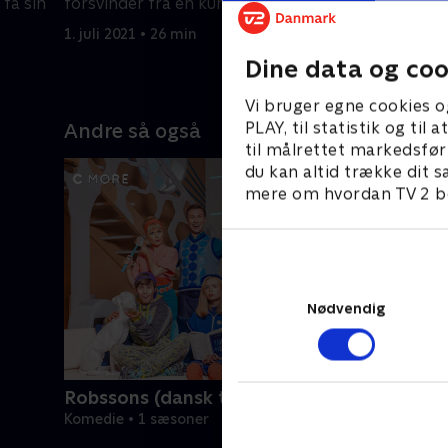
 få sin
forsvinder fra en kunstudstilling.
modtager
1. juli 2021 • 26 min
1. juli 2021
Dine data og coo
Vi bruger egne cookies o
PLAY, til statistik og ti
Andre så også
til målrettet markedsfør
du kan altid trække dit s
mere om hvordan TV 2 be
Nødvendig
Robssons (dansk tale)
Komedie • 1 sæsoner