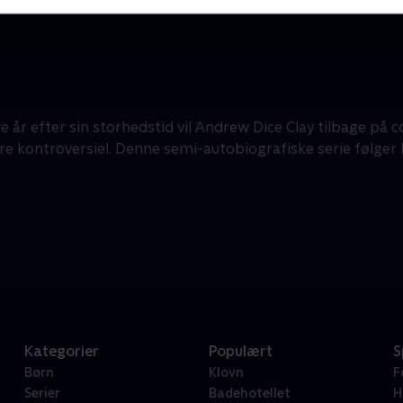
 år efter sin storhedstid vil Andrew Dice Clay tilbage på
re kontroversiel. Denne semi-autobiografiske serie følger 
Kategorier
Populært
S
Børn
Klovn
F
Serier
Badehotellet
H