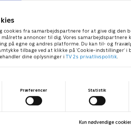
 underholdsbidrag.
erstattes af en glat Hollyw
 • 24 min
1. juli 2021 • 25 min
kies
g cookies fra samarbejdspartnere for at give dig den b
l at målrette annoncer til dig. Vores samarbejdspartner
ing på egne og andres platforme. Du kan til- og fravæl
amtykke tilbage ved at klikke på ’Cookie-indstillinger’ i
handler dine oplysninger i
TV 2s privatlivspolitik
.
Samtykkevalg
Præferencer
Statistik
Bert (dansk tale)
L
Kun nødvendige cookie
Komedie • 1 sæsoner
K