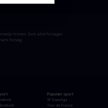
 comedy-tronen. Som altid forsøger
hans forsøg.
port
Populær sport
odbold
3F Superliga
åndbold
Tour de France