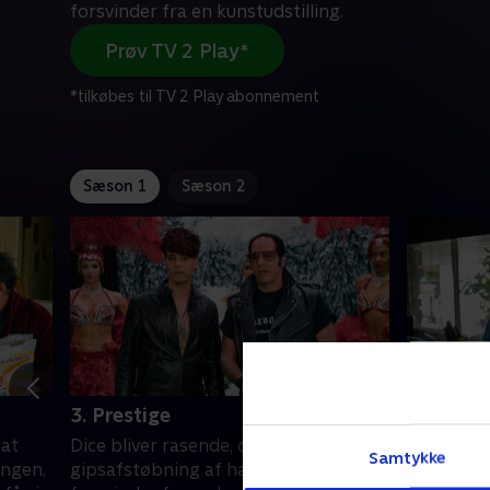
forsvinder fra en kunstudstilling.
Prøv TV 2 Play*
*tilkøbes til TV 2 Play abonnement
Sæson 1
Sæson 2
3. Prestige
4. Alimo
 at
Dice bliver rasende, da en
Dice forsø
Samtykke
engen,
gipsafstøbning af hans penis
han opdag