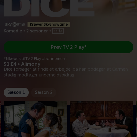
Kræver SkyShowtime
Komedie
•
2 sæsoner
•
Prøv TV 2 Play*
*tilkøbes til TV 2 Play abonnement
S1:E4 • Alimony
Dice forsøger at finde et arbejde, da han opdager, at Carmen
stadig modtager underholdsbidrag.
Sæson 1
Sæson 2