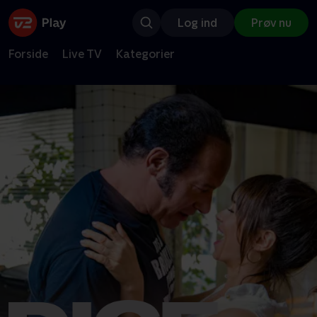
Log ind
Prøv nu
Forside
Live TV
Kategorier