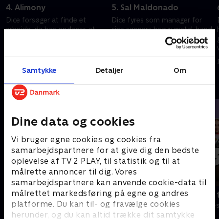
4. Alimony
5. Sal Maldonado
Dice forsøger at finde et
Dice fyres som manager for
arbejde, da han opdager, at
sine sønners heavy metal-band
Carmen stadig modtager
og erstattes af en glat
underholdsbidrag.
Hollywood-agent.
1. juli 2021 • 24 min
1. juli 2021 • 25 min
Samtykke
Detaljer
Om
Andre så også
Dine data og cookies
Vi bruger egne cookies og cookies fra
samarbejdspartnere for at give dig den bedste
oplevelse af TV 2 PLAY, til statistik og til at
målrette annoncer til dig. Vores
samarbejdspartnere kan anvende cookie-data til
målrettet markedsføring på egne og andres
Robssons (dansk tale)
Bert (dansk 
platforme. Du kan til- og fravælge cookies
Komedie • 1 sæsoner
Komedie • 1 sæ
herunder, og du kan altid trække dit samtykke