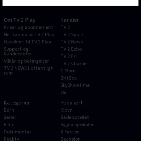
Om TV 2 Play
Kanaler
Priser og abonnement
TV 2
Her kan du se TV 2 Play
TV 2 Sport
Gavekort til TV 2 Play
TV 2 News
Support og
TV 2 Echo
Kundecenter
TV 2 Fri
Vilkår og betingelser
TV 2 Charlie
TV 2 NEWS i offentligt
C More
rum
BritBox
SkyShowtime
Oiii
Kategorier
Populært
Børn
Klovn
Serier
Badehotellet
Film
Sygeplejeskolen
Dokumentar
X Factor
Reality
Bachelor