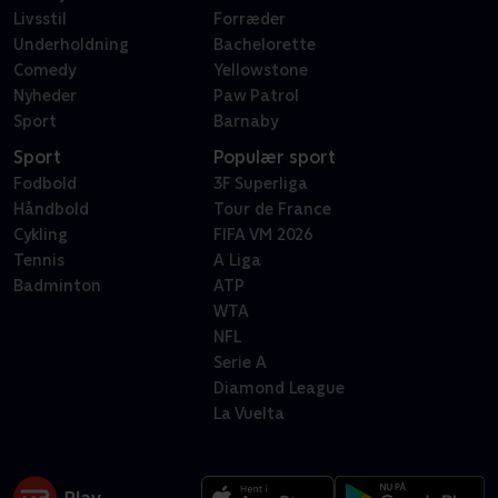
Livsstil
Forræder
Underholdning
Bachelorette
Comedy
Yellowstone
Nyheder
Paw Patrol
Sport
Barnaby
Sport
Populær sport
Fodbold
3F Superliga
Håndbold
Tour de France
Cykling
FIFA VM 2026
Tennis
A Liga
Badminton
ATP
WTA
NFL
Serie A
Diamond League
La Vuelta